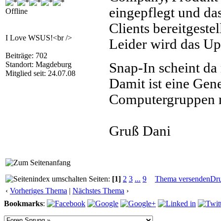
eingepflegt und das
Offline
Clients bereitgestell
I Love WSUS!<br />
Leider wird das Upd
Beiträge: 702
Standort: Magdeburg
Snap-In scheint da 
Mitglied seit: 24.07.08
Damit ist eine Ge
Computergruppen n
Gruß Dani
Seiten:
[1]
2
3
...
9
Thema versenden
Dr
‹
Vorheriges Thema
|
Nächstes Thema
›
Bookmarks
: