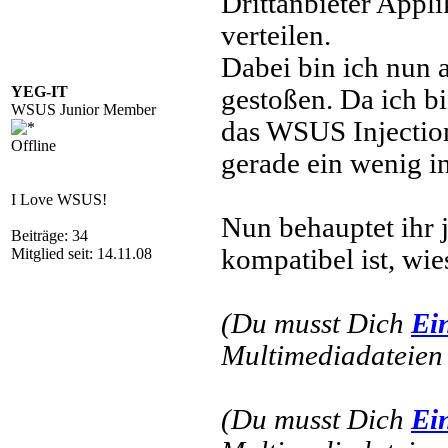
Drittanbieter Appl
verteilen.
Dabei bin ich nun
YEG-IT
gestoßen. Da ich b
WSUS Junior Member
das WSUS Injection
Offline
gerade ein wenig i
I Love WSUS!
Nun behauptet ihr 
Beiträge: 34
kompatibel ist, wie
Mitglied seit: 14.11.08
(Du musst Dich
Ei
Multimediadateien 
(Du musst Dich
Ei