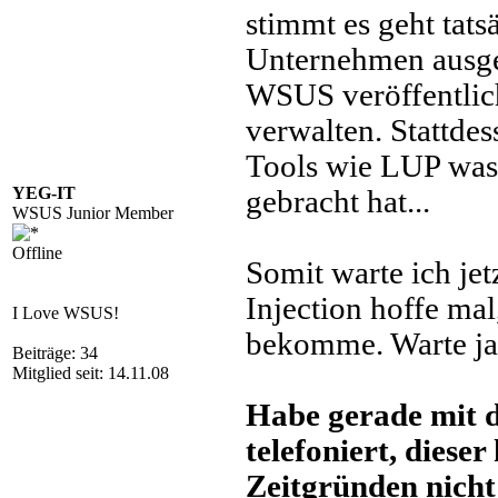
stimmt es geht tats
Unternehmen ausget
WSUS veröffentlic
verwalten. Stattde
Tools wie LUP was
YEG-IT
gebracht hat...
WSUS Junior Member
Offline
Somit warte ich je
Injection hoffe mal
I Love WSUS!
bekomme. Warte ja b
Beiträge: 34
Mitglied seit: 14.11.08
Habe gerade mit d
telefoniert, dieser
Zeitgründen nicht