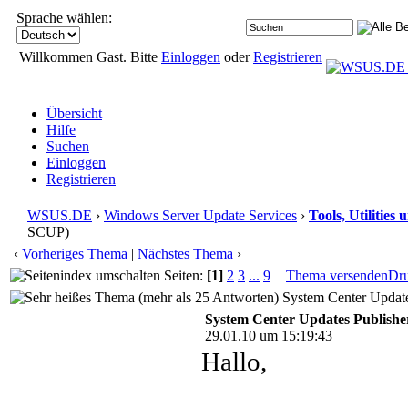
Sprache wählen:
Willkommen Gast. Bitte
Einloggen
oder
Registrieren
Übersicht
Hilfe
Suchen
Einloggen
Registrieren
WSUS.DE
›
Windows Server Update Services
›
Tools, Utilitie
SCUP)
‹
Vorheriges Thema
|
Nächstes Thema
›
Seiten:
[1]
2
3
...
9
Thema versenden
Dr
System Center Update
System Center Updates Publishe
29.01.10 um 15:19:43
Hallo,