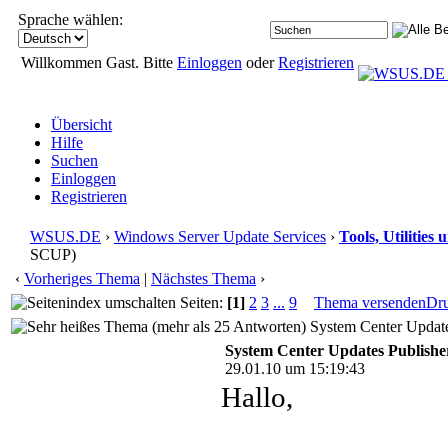
Sprache wählen:
Willkommen Gast. Bitte
Einloggen
oder
Registrieren
Übersicht
Hilfe
Suchen
Einloggen
Registrieren
WSUS.DE
›
Windows Server Update Services
›
Tools, Utilitie
SCUP)
‹
Vorheriges Thema
|
Nächstes Thema
›
Seiten:
[1]
2
3
...
9
Thema versenden
Dr
System Center Update
System Center Updates Publishe
29.01.10 um 15:19:43
Hallo,