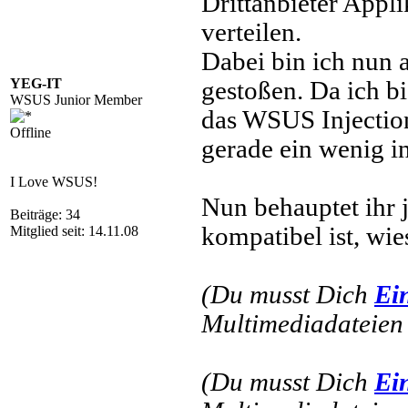
Drittanbieter Appl
verteilen.
Dabei bin ich nun
YEG-IT
gestoßen. Da ich b
WSUS Junior Member
das WSUS Injection
Offline
gerade ein wenig i
I Love WSUS!
Nun behauptet ihr 
Beiträge: 34
kompatibel ist, wie
Mitglied seit: 14.11.08
(Du musst Dich
Ei
Multimediadateien 
(Du musst Dich
Ei