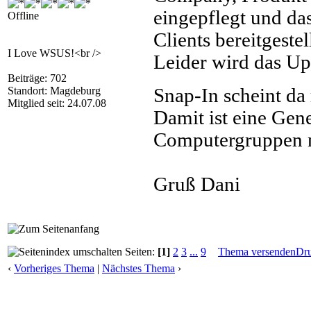
eingepflegt und das
Offline
Clients bereitgestell
I Love WSUS!<br />
Leider wird das Upd
Beiträge: 702
Standort: Magdeburg
Snap-In scheint da 
Mitglied seit: 24.07.08
Damit ist eine Ge
Computergruppen n
Gruß Dani
Seiten:
[1]
2
3
...
9
Thema versenden
Dr
‹
Vorheriges Thema
|
Nächstes Thema
›