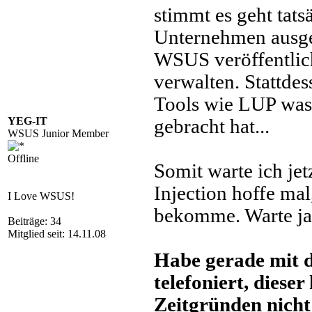
stimmt es geht tats
Unternehmen ausget
WSUS veröffentlic
verwalten. Stattde
Tools wie LUP was
YEG-IT
gebracht hat...
WSUS Junior Member
Offline
Somit warte ich je
Injection hoffe mal
I Love WSUS!
bekomme. Warte ja b
Beiträge: 34
Mitglied seit: 14.11.08
Habe gerade mit d
telefoniert, dieser
Zeitgründen nicht