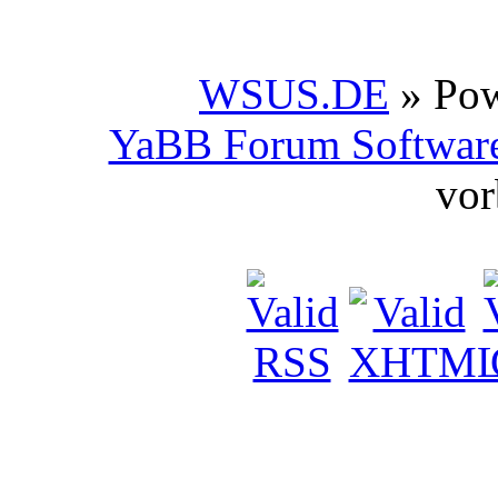
WSUS.DE
» Po
YaBB Forum Softwar
vor