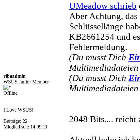
UMeadow schrieb
Aber Achtung, das 
Schlüssellänge habe
KB2661254 und es 
Fehlermeldung.
(Du musst Dich
Ei
Multimediadateien 
(Du musst Dich
Ei
ribaadmin
WSUS Junior Member
Multimediadateien 
Offline
I Love WSUS!
2048 Bits.... reicht 
Beiträge: 22
Mitglied seit: 14.09.11
Aktuell habe ich 