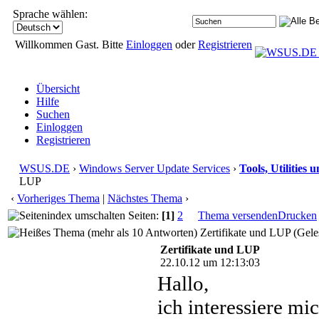
Sprache wählen:
Willkommen Gast. Bitte
Einloggen
oder
Registrieren
Übersicht
Hilfe
Suchen
Einloggen
Registrieren
WSUS.DE
›
Windows Server Update Services
›
Tools, Utilities
LUP
‹
Vorheriges Thema
|
Nächstes Thema
›
Seiten:
[1]
2
Thema versenden
Drucken
Zertifikate und LUP (Gele
Zertifikate und LUP
22.10.12 um 12:13:03
Hallo,
ich interessiere mi