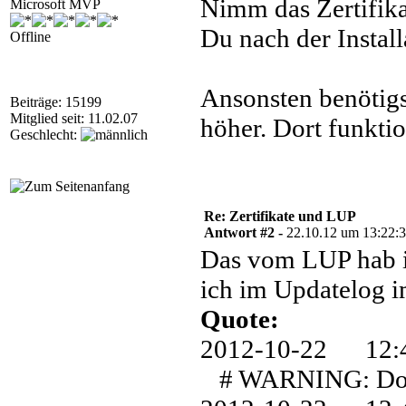
Nimm das Zertifik
Microsoft MVP
Du nach der Install
Offline
Ansonsten benötig
Beiträge: 15199
Mitglied seit: 11.02.07
höher. Dort funkti
Geschlecht:
Re: Zertifikate und LUP
Antwort #2 -
22.10.12 um 13:22:
Das vom LUP hab i
ich im Updatelog i
Quote:
2012-10-22 1
# WARNING: Downl