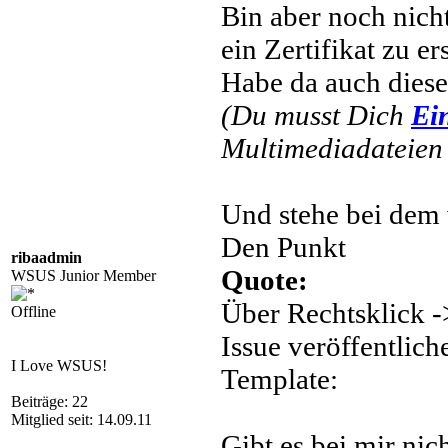
Bin aber noch nicht
ein Zertifikat zu ers
Habe da auch dies
(Du musst Dich
Ei
Multimediadateien 
Und stehe bei dem v
Den Punkt
ribaadmin
Quote:
WSUS Junior Member
Über Rechtsklick -
Offline
Issue veröffentlich
I Love WSUS!
Template:
Beiträge: 22
Mitglied seit: 14.09.11
Gibt es bei mir nich