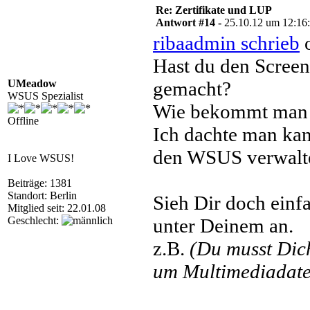
Re: Zertifikate und LUP
Antwort #14 -
25.10.12 um 12:16
ribaadmin schrieb
o
Hast du den Scre
UMeadow
gemacht?
WSUS Spezialist
Wie bekommt man 
Offline
Ich dachte man kan
den WSUS verwalt
I Love WSUS!
Beiträge: 1381
Standort: Berlin
Sieh Dir doch einf
Mitglied seit: 22.01.08
Geschlecht:
unter Deinem an.
z.B.
(Du musst Di
um Multimediadatei