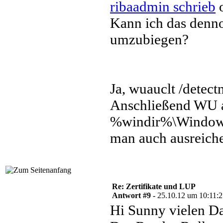
ribaadmin schrieb
o
Kann ich das denn
umzubiegen?
Ja, wuauclt /detec
Anschließend WU a
%windir%\WindowsU
man auch ausreich
Re: Zertifikate und LUP
Antwort #9 -
25.10.12 um 10:11:
Hi Sunny vielen Da