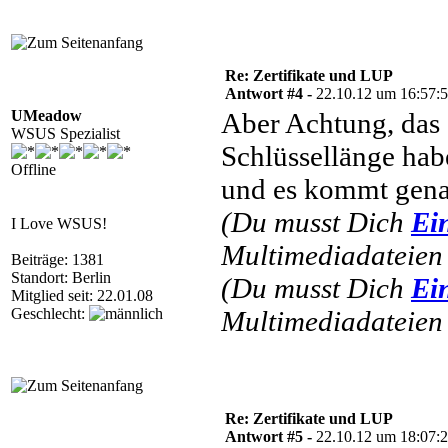
Re: Zertifikate und LUP
Antwort #4 -
22.10.12 um 16:57:
UMeadow
Aber Achtung, das 
WSUS Spezialist
Schlüssellänge hab
Offline
und es kommt gena
(Du musst Dich
Ei
I Love WSUS!
Multimediadateien 
Beiträge: 1381
Standort: Berlin
(Du musst Dich
Ei
Mitglied seit: 22.01.08
Geschlecht:
Multimediadateien 
Re: Zertifikate und LUP
Antwort #5 -
22.10.12 um 18:07: