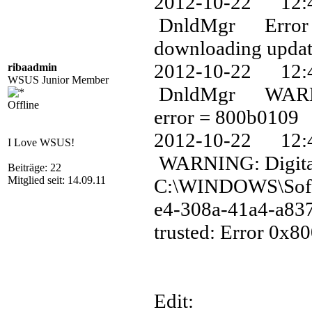
2012-10-22 12
DnldMgr Error 0
downloading update
2012-10-22 12
ribaadmin
WSUS Junior Member
DnldMgr WARNING:
Offline
error = 800b0109
2012-10-22 1
I Love WSUS!
WARNING: Digital 
Beiträge: 22
Mitglied seit: 14.09.11
C:\WINDOWS\Soft
e4-308a-41a4-a837
trusted: Error 0x8
Edit: