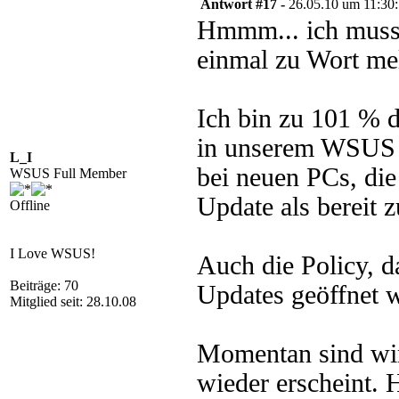
Antwort #17 -
26.05.10 um 11:30
Hmmm... ich muss 
einmal zu Wort me
Ich bin zu 101 % 
in unserem WSUS a
L_I
bei neuen PCs, die
WSUS Full Member
Update als bereit z
Offline
I Love WSUS!
Auch die Policy, d
Beiträge: 70
Updates geöffnet we
Mitglied seit: 28.10.08
Momentan sind wir
wieder erscheint. H