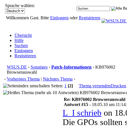
Sprache wählen:
Willkommen Gast. Bitte
Einloggen
oder
Registrieren
Übersicht
Hilfe
Suchen
Einloggen
Registrieren
WSUS.DE
›
Sonstiges
›
Patch-Informationen
› KB976002
Browserauswahl
‹
Vorheriges Thema
|
Nächstes Thema
›
Seiten:
1
[2]
Thema versenden
Drucken
KB976002 Browserauswahl
Re: KB976002 Browserauswahl
Antwort #15 -
18.05.10 um 11:14
L_I schrieb
on 18.
Die GPOs sollten s