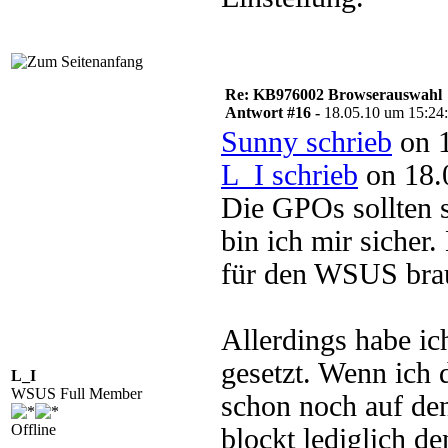
Re: KB976002 Browserauswahl
Antwort #16 -
18.05.10 um 15:24
Sunny schrieb
on 1
L_I schrieb
on 18.
Die GPOs sollten 
bin ich mir sicher.
für den WSUS brau
Allerdings habe i
gesetzt. Wenn ich 
L_I
WSUS Full Member
schon noch auf de
Offline
blockt lediglich de