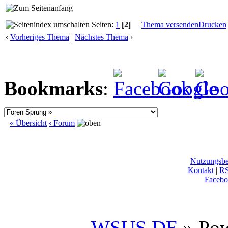
Seiten:
1
[2]
Thema versenden
Drucken
‹
Vorheriges Thema
|
Nächstes Thema
›
Bookmarks
:
« Übersicht
‹ Forum
Nutzungsb
Kontakt
|
R
Facebo
WSUS.DE
» Po