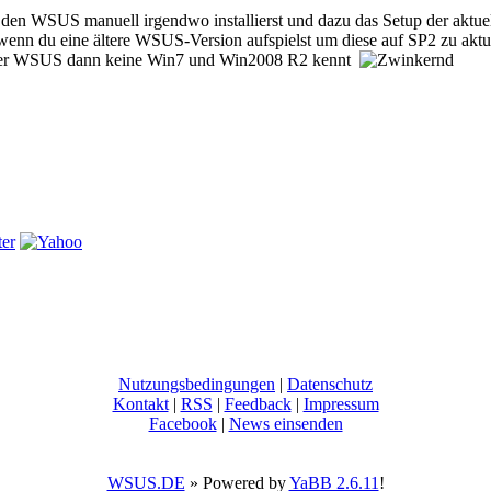
en WSUS manuell irgendwo installierst und dazu das Setup der aktuel
wenn du eine ältere WSUS-Version aufspielst um diese auf SP2 zu aktua
ieser WSUS dann keine Win7 und Win2008 R2 kennt
Nutzungsbedingungen
|
Datenschutz
Kontakt
|
RSS
|
Feedback
|
Impressum
Facebook
|
News einsenden
WSUS.DE
» Powered by
YaBB 2.6.11
!