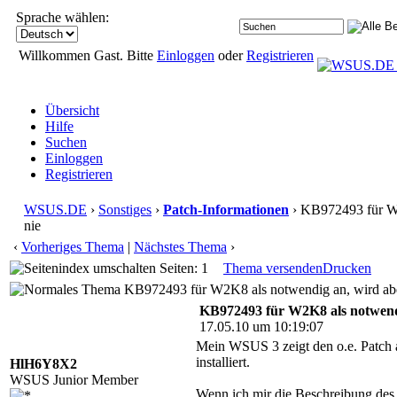
Sprache wählen:
Willkommen Gast. Bitte
Einloggen
oder
Registrieren
Übersicht
Hilfe
Suchen
Einloggen
Registrieren
WSUS.DE
›
Sonstiges
›
Patch-Informationen
› KB972493 für W2
nie
‹
Vorheriges Thema
|
Nächstes Thema
›
Seiten: 1
Thema versenden
Drucken
KB972493 für W2K8 als notwendig an, wird aber
KB972493 für W2K8 als notwendi
17.05.10 um 10:19:07
Mein WSUS 3 zeigt den o.e. Patch a
installiert.
HlH6Y8X2
WSUS Junior Member
Wenn ich mir die Beschreibung des 