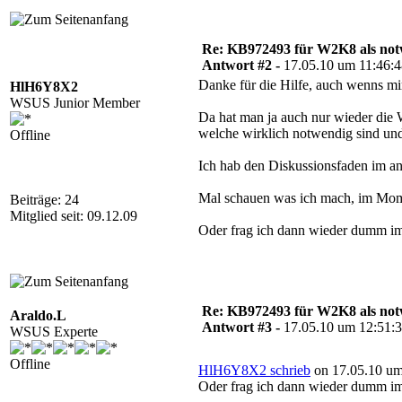
Re: KB972493 für W2K8 als notw
Antwort #2 -
17.05.10 um 11:46:
Danke für die Hilfe, auch wenns mir 
HlH6Y8X2
WSUS Junior Member
Da hat man ja auch nur wieder die 
welche wirklich notwendig sind und 
Offline
Ich hab den Diskussionsfaden im an
Mal schauen was ich mach, im Momen
Beiträge: 24
Mitglied seit: 09.12.09
Oder frag ich dann wieder dumm 
Re: KB972493 für W2K8 als notw
Araldo.L
Antwort #3 -
17.05.10 um 12:51:
WSUS Experte
Offline
HlH6Y8X2 schrieb
on 17.05.10 um
Oder frag ich dann wieder dumm 