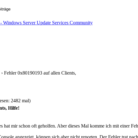
› Fehler 0x80190193 auf allen Clients,
lesen: 2482 mal)
ts, Hilfe!
s hat mir schon oft geholfen. Aber dieses Mal komme ich mit einer Feh
sole angezeigt, können sich aber nicht reporten. Der Fehler trat nach