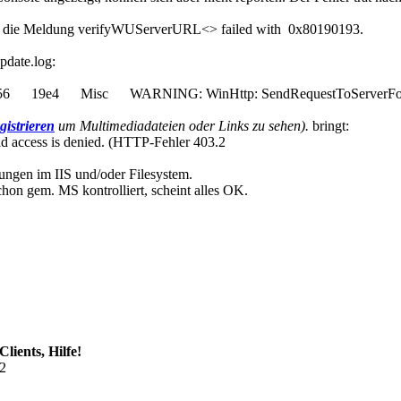
int die Meldung verifyWUServerURL<> failed with 0x80190193.
pdate.log:
 19e4 Misc WARNING: WinHttp: SendRequestToServerForFileI
gistrieren
um Multimediadateien oder Links zu sehen).
bringt:
d access is denied. (HTTP-Fehler 403.2
ungen im IIS und/oder Filesystem.
hon gem. MS kontrolliert, scheint alles OK.
lients, Hilfe!
02