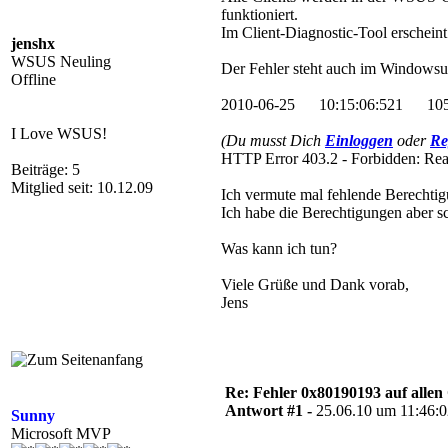
funktioniert.
Im Client-Diagnostic-Tool ersche
jenshx
WSUS Neuling
Der Fehler steht auch im Windowsu
Offline
2010-06-25 10:15:06:521 1056
I Love WSUS!
(Du musst Dich
Einloggen
oder
Re
HTTP Error 403.2 - Forbidden: Rea
Beiträge: 5
Mitglied seit: 10.12.09
Ich vermute mal fehlende Berechtig
Ich habe die Berechtigungen aber sc
Was kann ich tun?
Viele Grüße und Dank vorab,
Jens
Re: Fehler 0x80190193 auf allen C
Antwort #1 -
25.06.10 um 11:46:
Sunny
Microsoft MVP