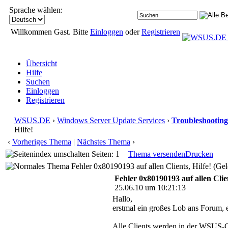
Sprache wählen:
Willkommen Gast. Bitte
Einloggen
oder
Registrieren
Übersicht
Hilfe
Suchen
Einloggen
Registrieren
WSUS.DE
›
Windows Server Update Services
›
Troubleshooting
Hilfe!
‹
Vorheriges Thema
|
Nächstes Thema
›
Seiten: 1
Thema versenden
Drucken
Fehler 0x80190193 auf allen Clients, Hilfe! (Ge
Fehler 0x80190193 auf allen Clien
25.06.10 um 10:21:13
Hallo,
erstmal ein großes Lob ans Forum, e
Alle Clients werden in der WSUS-Con