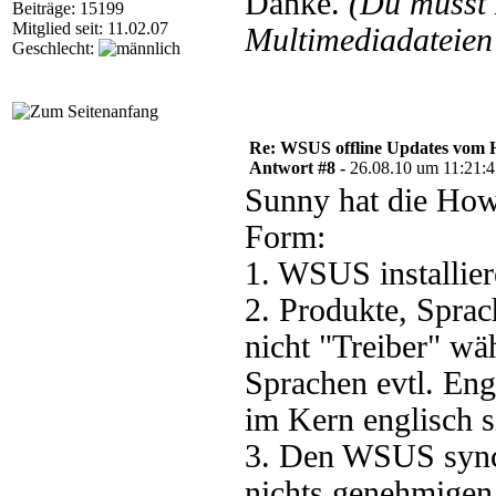
Danke.
(Du musst
Beiträge: 15199
Mitglied seit: 11.02.07
Multimediadateien 
Geschlecht:
Re: WSUS offline Updates vom H
Antwort #8 -
26.08.10 um 11:21:
Sunny hat die Howt
Form:
1. WSUS installier
2. Produkte, Spra
nicht "Treiber" wä
Sprachen evtl. Eng
im Kern englisch 
3. Den WSUS synch
nichts genehmigen