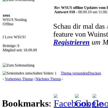
Re: WSUS offline Updates vom H
Antwort #10 -
08.09.10 um 11:06
xeox
WSUS Neuling
Offline
Schau dir mal das 
feature von Wuinst
I Love WSUS!
Registrieren
um Mu
Beiträge: 9
Mitglied seit: 18.09.09
Seiten: 1
Thema versenden
Drucken
‹
Vorheriges Thema
|
Nächstes Thema
›
Bookmarks
: