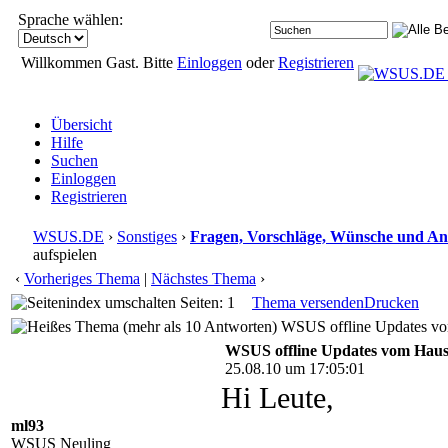
Sprache wählen:
Willkommen Gast. Bitte
Einloggen
oder
Registrieren
Übersicht
Hilfe
Suchen
Einloggen
Registrieren
WSUS.DE
›
Sonstiges
›
Fragen, Vorschläge, Wünsche und A
aufspielen
‹
Vorheriges Thema
|
Nächstes Thema
›
Seiten: 1
Thema versenden
Drucken
WSUS offline Updates vom 
WSUS offline Updates vom Hausi
25.08.10 um 17:05:01
Hi Leute,
ml93
WSUS Neuling