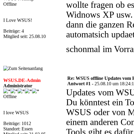
wollte fragen ob e
Offline
Widnows XP usw. a
I Love WSUS!
dann die ganzen R
Beiträge: 4
automatsich updaet
Mitglied seit: 25.08.10
schonmal im Vorra
Re: WSUS offline Updates vom H
WSUS.DE-Admin
Antwort #1 -
25.08.10 um 18:24:
Administrator
Updates vom WSUS 
Offline
Du könntest ein T
WSUS oder von MS 
I love WSUS
einem anderen Comp
Beiträge: 1012
Standort: Essen
Tools gibt es dafür