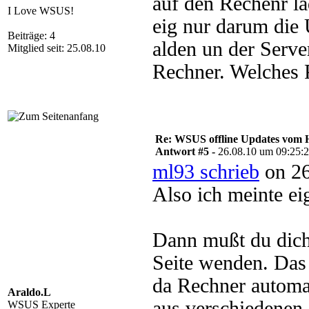
auf den Rechenr lä
I Love WSUS!
eig nur darum die
Beiträge: 4
alden un der Serve
Mitglied seit: 25.08.10
Rechner. Welches 
Re: WSUS offline Updates vom H
Antwort #5 -
26.08.10 um 09:25:
ml93 schrieb
on 26
Also ich meinte e
Dann mußt du dich 
Seite wenden. Das
da Rechner automat
Araldo.L
aus verschiedenen 
WSUS Experte