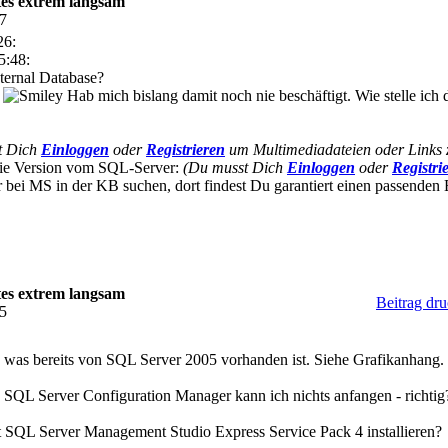
s extrem langsam
27
26:
5:48:
nternal Database?
t
Hab mich bislang damit noch nie beschäftigt. Wie stelle ich d
t Dich
Einloggen
oder
Registrieren
um Multimediadateien oder Links 
 die Version vom SQL-Server:
(Du musst Dich
Einloggen
oder
Registri
ei MS in der KB suchen, dort findest Du garantiert einen passenden Ei
s extrem langsam
Beitrag dr
35
us, was bereits von SQL Server 2005 vorhanden ist. Siehe Grafikanhang.
SQL Server Configuration Manager kann ich nichts anfangen - richtig
t SQL Server Management Studio Express Service Pack 4 installieren?