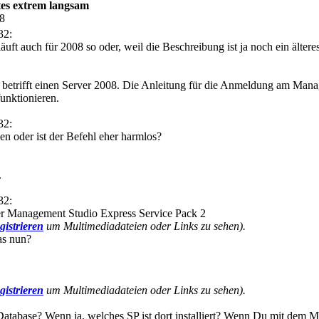
s extrem langsam
48
32:
uft auch für 2008 so oder, weil die Beschreibung ist ja noch ein ältere
trifft einen Server 2008. Die Anleitung für die Anmeldung am Manag
nktionieren.
32:
n oder ist der Befehl eher harmlos?
.
32:
r Management Studio Express Service Pack 2
gistrieren
um Multimediadateien oder Links zu sehen).
as nun?
gistrieren
um Multimediadateien oder Links zu sehen).
 Database? Wenn ja, welches SP ist dort installiert? Wenn Du mit dem 