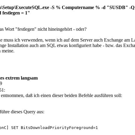
es\Setup\ExecuteSQL.exe -S % Computername % -d "SUSDB" -Q
festlegen = 1"
as Wort "festlegen" nicht hineingehört - oder?
 muss ich verwenden, wenn ich auf dem Server auch Exchange am Lauf
ange Installation auch am SQL etwas konfiguriert habe - bzw. das Exch
 meine.
s extrem langsam
09
51:
 entnommen, daß ich einen dieser beiden Befehle ausführen soll:
ühre dieses Query aus:
onC] SET BitsDownloadPriorityForeground=1
