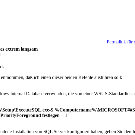
Permalink für 
s extrem langsam
51
rt.
 entnommen, daß ich einen dieser beiden Befehle ausführen soll:
ws Internal Database verwenden, die von einer WSUS-Standardinstalla
ces\Setup\ExecuteSQL.exe-S %Computername%\MICROSOFT##
riorityForeground festlegen = 1"
ene Installation von SQL Server konfiguriert haben, geben Sie den f