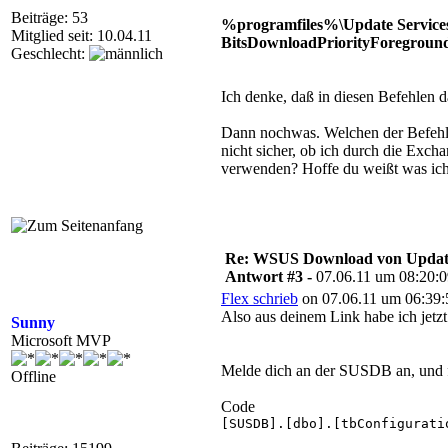
Beiträge: 53
%programfiles%\Update Servic
Mitglied seit: 10.04.11
BitsDownloadPriorityForeground 
Geschlecht:
Ich denke, daß in diesen Befehlen d
Dann nochwas. Welchen der Befehle
nicht sicher, ob ich durch die Exch
verwenden? Hoffe du weißt was ich
Re: WSUS Download von Update
Antwort #3 -
07.06.11 um 08:20:
Flex schrieb
on 07.06.11 um 06:39:
Also aus deinem Link habe ich jetzt
Sunny
Microsoft MVP
Melde dich an der SUSDB an, und f
Offline
Code
[SUSDB].[dbo].[tbConfigurati