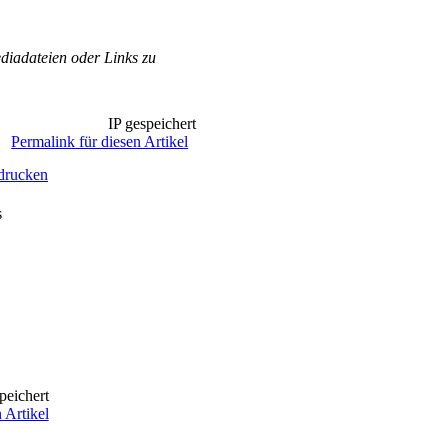
iadateien oder Links zu
IP gespeichert
Permalink für diesen Artikel
 drucken
s
peichert
 Artikel