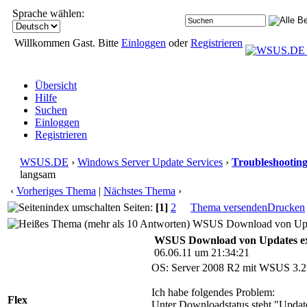
Sprache wählen:
Willkommen Gast. Bitte
Einloggen
oder
Registrieren
Übersicht
Hilfe
Suchen
Einloggen
Registrieren
WSUS.DE
›
Windows Server Update Services
›
Troubleshootin
langsam
‹
Vorheriges Thema
|
Nächstes Thema
›
Seiten:
[1]
2
Thema versenden
Drucken
WSUS Download von Updat
WSUS Download von Updates e
06.06.11 um 21:34:21
OS: Server 2008 R2 mit WSUS 3.2
Ich habe folgendes Problem:
Flex
Unter Downloadstatus steht "Updat