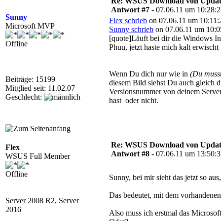
Re: WSUS Download von Update
Antwort #7 -
07.06.11 um 10:28:
Sunny
Flex schrieb
on 07.06.11 um 10:11:
Microsoft MVP
Sunny schrieb
on 07.06.11 um 10:0
[quote]Läuft bei dir die Windows I
Offline
Phuu, jetzt haste mich kalt erwisch
Wenn Du dich nur wie in
(Du muss
Beiträge: 15199
diesem Bild siehst Du auch gleich
Mitglied seit: 11.02.07
Versionsnummer von deinem Server b
Geschlecht:
hast oder nicht.
Re: WSUS Download von Update
Flex
Antwort #8 -
07.06.11 um 13:50:
WSUS Full Member
Offline
Sunny, bei mir sieht das jetzt so a
Das bedeutet, mit dem vorhandenen 
Server 2008 R2, Server
2016
Also muss ich erstmal das Microsof