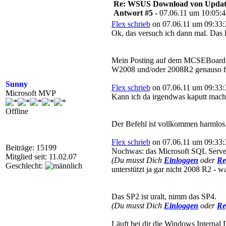
Re: WSUS Download von Update
Antwort #5 -
07.06.11 um 10:05:
Flex schrieb
on 07.06.11 um 09:33:
Ok, das versuch ich dann mal. Das lä
Mein Posting auf dem MCSEBoard be
W2008 und/oder 2008R2 genauso fu
Sunny
Flex schrieb
on 07.06.11 um 09:33:
Microsoft MVP
Kann ich da irgendwas kaputt mache
Offline
Der Befehl ist vollkommen harmlos
Flex schrieb
on 07.06.11 um 09:33:
Beiträge: 15199
Nochwas: das Microsoft SQL Serve
Mitglied seit: 11.02.07
(Du musst Dich
Einloggen
oder
Re
Geschlecht:
unterstützt ja gar nicht 2008 R2 - w
Das SP2 ist uralt, nimm das SP4.
(Du musst Dich
Einloggen
oder
Re
Läuft bei dir die Windows Internal