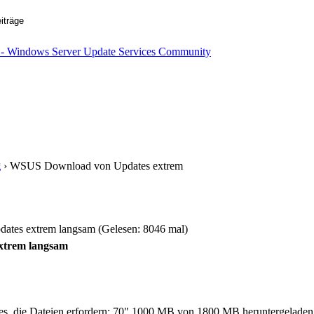
g
› WSUS Download von Updates extrem
es extrem langsam (Gelesen: 8046 mal)
xtrem langsam
es, die Dateien erfordern: 70" 1000 MB von 1800 MB heruntergeladen.