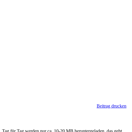
Beitrag drucken
 Tag für Tag werden nur ca. 10-20 MB heruntergeladen, das geht