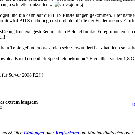
man ja schneller mitzählen...
ogelt und bin dann auf die BITS Einstellungen gekommen. Hier hatte ich 
Somit wird BITS nicht begrenzt und hier dürfte der Fehler meines Eracht
sDebugTool.exe gestoßen mit dem Befehel für das Foreground einschalte
en!
 kein Topic gefunden (was mich sehr verwundert hat - hat denn sonst k
wnloads mal ordentlich Speed reinbekomme? Eigentlich sollten 1,8 GB 
 für Server 2008 R2!!!
s extrem langsam
B
30
 musst Dich
Einloggen
oder
Registrieren
um Multimediadateien oder 