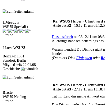
Re: WSUS Helper - Client wird n
UMeadow
Antwort #2 -
16.12.11 um 09:12:
WSUS Spezialist
Offline
Diasto schrieb
on 08.12.11 um 08:3
Allerdings habe ich neuerdings das
I Love WSUS!
Warum wendest Du Dich da nicht mal
handelt.
Beiträge: 1381
(Du musst Dich
Einloggen
oder
Re
Standort: Berlin
Mitglied seit: 22.01.08
Geschlecht:
Re: WSUS Helper - Client wird n
Antwort #3 -
27.12.11 um 13:18:
Diasto
Tut mir Leid das meine Antwort etwa
WSUS Neuling
Offline
Den Dienst werde ich sofort überprü