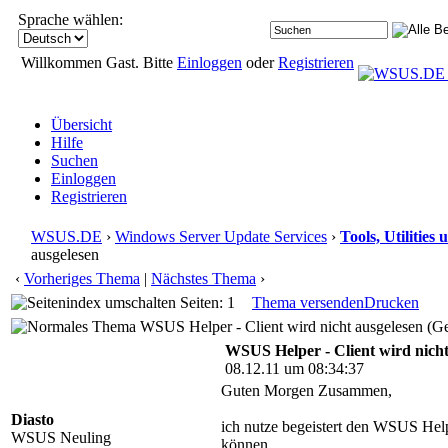
Sprache wählen:
Willkommen Gast. Bitte
Einloggen
oder
Registrieren
Übersicht
Hilfe
Suchen
Einloggen
Registrieren
WSUS.DE
›
Windows Server Update Services
›
Tools, Utilitie
ausgelesen
‹
Vorheriges Thema
|
Nächstes Thema
›
Seiten: 1
Thema versenden
Drucken
WSUS Helper - Client wird nicht ausgelesen (Ge
WSUS Helper - Client wird nicht
08.12.11 um 08:34:37
Guten Morgen Zusammen,
Diasto
ich nutze begeistert den WSUS Help
WSUS Neuling
können.