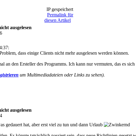
IP gespeichert
Permalink für
diesen Artikel
icht ausgelesen
56
4:37:
 Problem, dass einige Clients nicht mehr ausgelesen werden können.
 an den Ersteller des Programms. Ich kann nur vermuten, das es sich
gistrieren
um Multimediadateien oder Links zu sehen).
icht ausgelesen
44
s gedauert hat, aber erst viel zu tun und dann Urlaub
fen. Es könnte tatsächlich passiert sein, dass neue Richtlinien gesetz