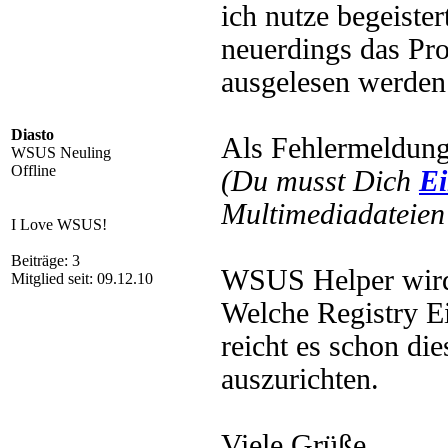
ich nutze begeiste
neuerdings das Pro
ausgelesen werden
Diasto
Als Fehlermeldun
WSUS Neuling
Offline
(Du musst Dich
Ei
Multimediadateien 
I Love WSUS!
Beiträge: 3
WSUS Helper wird 
Mitglied seit: 09.12.10
Welche Registry Ei
reicht es schon di
auszurichten.
Viele Grüße