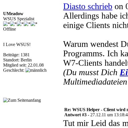
Diasto schrieb
on 0
UMeadow
Allerdings habe ic
WSUS Spezialist
einige Clients nic
Offline
Warum wendest Du 
I Love WSUS!
Programms. Ich ka
Beiträge: 1381
Standort: Berlin
W7-Clients handel
Mitglied seit: 22.01.08
Geschlecht:
(Du musst Dich
Ei
Multimediadateien 
Re: WSUS Helper - Client wird n
Antwort #3 -
27.12.11 um 13:18:
Tut mir Leid das m