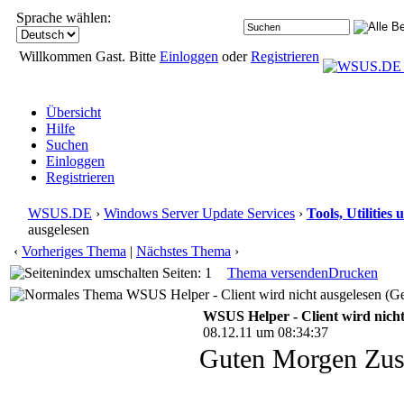
Sprache wählen:
Willkommen Gast. Bitte
Einloggen
oder
Registrieren
Übersicht
Hilfe
Suchen
Einloggen
Registrieren
WSUS.DE
›
Windows Server Update Services
›
Tools, Utilitie
ausgelesen
‹
Vorheriges Thema
|
Nächstes Thema
›
Seiten: 1
Thema versenden
Drucken
WSUS Helper - Client wird nicht ausgelesen (Ge
WSUS Helper - Client wird nicht
08.12.11 um 08:34:37
Guten Morgen Zu