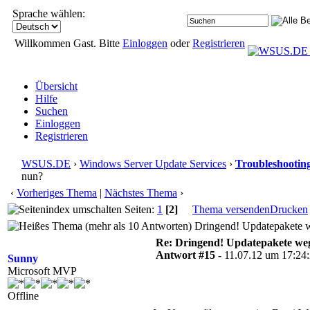
Sprache wählen:
Willkommen Gast. Bitte
Einloggen
oder
Registrieren
Übersicht
Hilfe
Suchen
Einloggen
Registrieren
WSUS.DE
›
Windows Server Update Services
›
Troubleshootin
nun?
‹
Vorheriges Thema
|
Nächstes Thema
›
Seiten:
1
[2]
Thema versenden
Drucken
Dringend! Updatepakete w
Re: Dringend! Updatepakete weg
Antwort #15 -
11.07.12 um 17:24
Sunny
Microsoft MVP
Offline