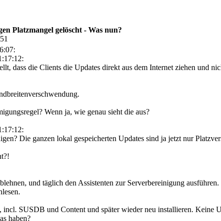
en Platzmangel gelöscht - Was nun?
:51
6:07:
:17:12:
llt, dass die Clients die Updates direkt aus dem Internet ziehen und 
andbreitenverschwendung.
igungsregel? Wenn ja, wie genau sieht die aus?
:17:12:
nigen? Die ganzen lokal gespeicherten Updates sind ja jetzt nur Platzv
t?!
blehnen, und täglich den Assistenten zur Serverbereinigung ausführen.
hlesen.
, incl. SUSDB und Content und später wieder neu installieren. Keine U
as haben?