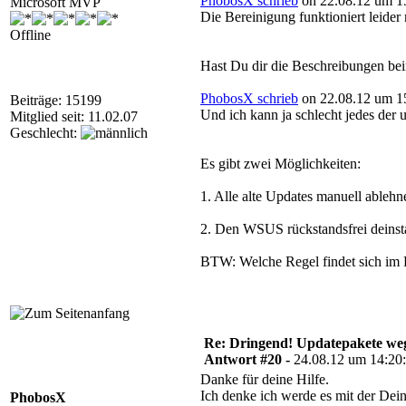
PhobosX schrieb
on 22.08.12 um 15
Microsoft MVP
Die Bereinigung funktioniert leider
Offline
Hast Du dir die Beschreibungen be
PhobosX schrieb
on 22.08.12 um 15
Beiträge: 15199
Und ich kann ja schlecht jedes der
Mitglied seit: 11.02.07
Geschlecht:
Es gibt zwei Möglichkeiten:
1. Alle alte Updates manuell ablehn
2. Den WSUS rückstandsfrei deinsta
BTW: Welche Regel findet sich im 
Re: Dringend! Updatepakete weg
Antwort #20 -
24.08.12 um 14:20
Danke für deine Hilfe.
Ich denke ich werde es mit der Dein
PhobosX