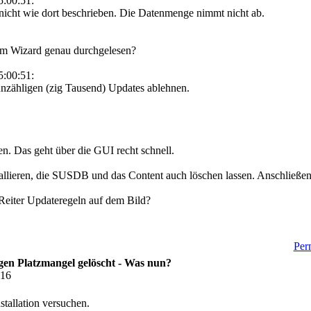
:00:51:
 nicht wie dort beschrieben. Die Datenmenge nimmt nicht ab.
im Wizard genau durchgelesen?
:00:51:
 unzähligen (zig Tausend) Updates ablehnen.
en. Das geht über die GUI recht schnell.
llieren, die SUSDB und das Content auch löschen lassen. Anschließend
Reiter Updateregeln auf dem Bild?
Perm
en Platzmangel gelöscht - Was nun?
:16
stallation versuchen.