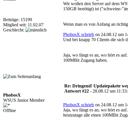
Wir wollen den Server auf dem WSUS 
150GB benötigt) ist ("schweine-")t
Beiträge: 15199
Wenn man es von Anfang an richtig
Mitglied seit: 11.02.07
Geschlecht:
PhobosX schrieb
on 24.08.12 um 14
Und bei knapp 70 Clients die sich d
Jaja, wo fängt es an, wo hört es a
100MBit Zugang haben.
Re: Dringend! Updatepakete weg
Antwort #22 -
28.08.12 um 11:33
PhobosX
WSUS Junior Member
PhobosX schrieb
on 24.08.12 um 14
Jaja, wo fängt es an, wo hört es a
Offline
heutzutage alle einen 100MBit Zug