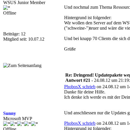
WSUS Junior Member
Und nochmal zum Thema Ressourc
Offline
Hintergrund ist folgender:
Wir wollen den Server auf dem WSUS 
("schweine-")teuer und wäre die v
Beiträge: 12
Und bei knapp 70 Clients die sich d
Mitglied seit: 10.07.12
Grüße
Re: Dringend! Updatepakete weg
Antwort #21 -
24.08.12 um 21:19
PhobosX schrieb
on 24.08.12 um 14
Danke für deine Hilfe.
Ich denke ich werde es mit der Dein
Und anschliessen nur die Updates g
Sunny
Microsoft MVP
PhobosX schrieb
on 24.08.12 um 14
Hintergrund ist folgender:
Offline