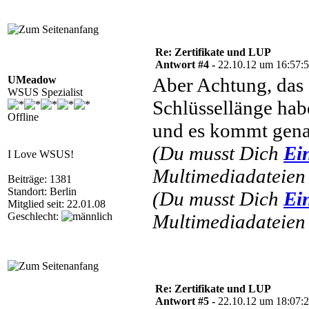
Re: Zertifikate und LUP
Antwort #4 -
22.10.12 um 16:57:
UMeadow
Aber Achtung, das 
WSUS Spezialist
Schlüssellänge hab
Offline
und es kommt gena
(Du musst Dich
Ei
I Love WSUS!
Multimediadateien 
Beiträge: 1381
Standort: Berlin
(Du musst Dich
Ei
Mitglied seit: 22.01.08
Geschlecht:
Multimediadateien 
Re: Zertifikate und LUP
Antwort #5 -
22.10.12 um 18:07: