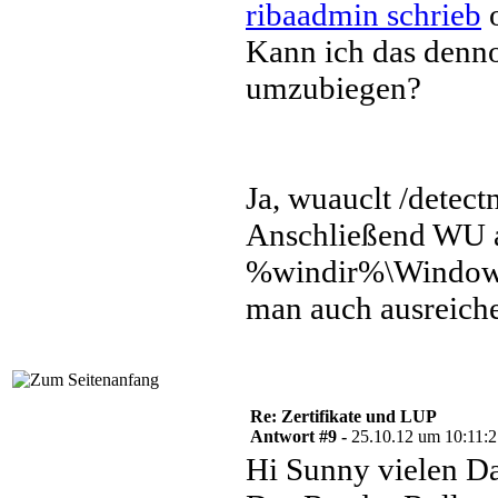
ribaadmin schrieb
o
Kann ich das denn
umzubiegen?
Ja, wuauclt /detec
Anschließend WU a
%windir%\WindowsU
man auch ausreich
Re: Zertifikate und LUP
Antwort #9 -
25.10.12 um 10:11:
Hi Sunny vielen Da