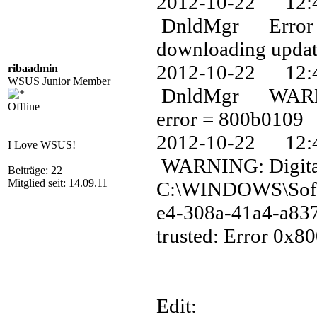
2012-10-22 12
DnldMgr Error 0
downloading update
2012-10-22 12
ribaadmin
WSUS Junior Member
DnldMgr WARNING:
Offline
error = 800b0109
2012-10-22 1
I Love WSUS!
WARNING: Digital 
Beiträge: 22
Mitglied seit: 14.09.11
C:\WINDOWS\Soft
e4-308a-41a4-a837
trusted: Error 0x8
Edit: