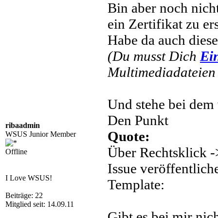
Bin aber noch nicht
ein Zertifikat zu ers
Habe da auch dies
(Du musst Dich
Ei
Multimediadateien 
Und stehe bei dem v
Den Punkt
ribaadmin
Quote:
WSUS Junior Member
Über Rechtsklick -
Offline
Issue veröffentlich
I Love WSUS!
Template:
Beiträge: 22
Mitglied seit: 14.09.11
Gibt es bei mir nich