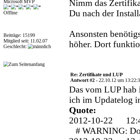
Nimm das Zertifik
Microsoft MVP
Du nach der Install
Offline
Ansonsten benötig
Beiträge: 15199
Mitglied seit: 11.02.07
höher. Dort funkti
Geschlecht:
Re: Zertifikate und LUP
Antwort #2 -
22.10.12 um 13:22:
Das vom LUP hab i
ich im Updatelog i
Quote:
2012-10-22 1
# WARNING: Downl