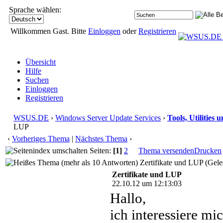
Sprache wählen:
Willkommen Gast. Bitte
Einloggen
oder
Registrieren
Übersicht
Hilfe
Suchen
Einloggen
Registrieren
WSUS.DE
›
Windows Server Update Services
›
Tools, Utilities
LUP
‹
Vorheriges Thema
|
Nächstes Thema
›
Seiten:
[1]
2
Thema versenden
Drucken
Zertifikate und LUP (Gele
Zertifikate und LUP
22.10.12 um 12:13:03
Hallo,
ich interessiere mi