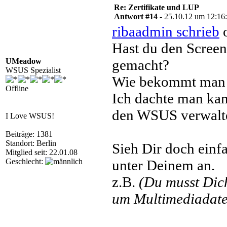
Re: Zertifikate und LUP
Antwort #14 -
25.10.12 um 12:16
ribaadmin schrieb
o
Hast du den Scre
UMeadow
gemacht?
WSUS Spezialist
Wie bekommt man 
Offline
Ich dachte man kan
den WSUS verwalt
I Love WSUS!
Beiträge: 1381
Standort: Berlin
Sieh Dir doch einf
Mitglied seit: 22.01.08
Geschlecht:
unter Deinem an.
z.B.
(Du musst Di
um Multimediadatei