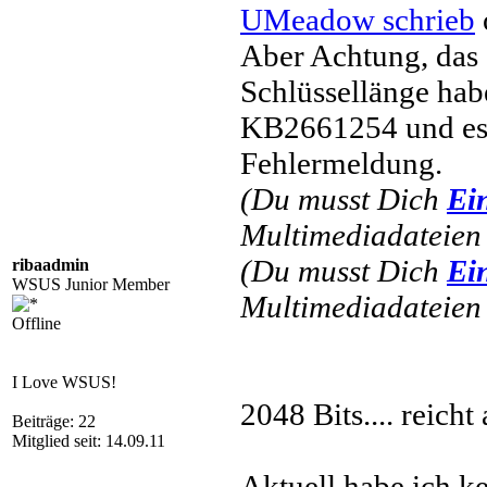
UMeadow schrieb
Aber Achtung, das 
Schlüssellänge habe
KB2661254 und es 
Fehlermeldung.
(Du musst Dich
Ei
Multimediadateien 
(Du musst Dich
Ei
ribaadmin
WSUS Junior Member
Multimediadateien 
Offline
I Love WSUS!
2048 Bits.... reicht 
Beiträge: 22
Mitglied seit: 14.09.11
Aktuell habe ich 