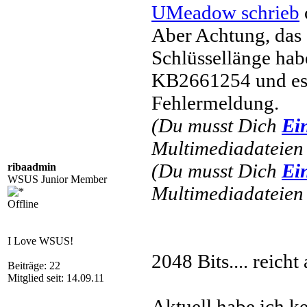
UMeadow schrieb
Aber Achtung, das 
Schlüssellänge habe
KB2661254 und es 
Fehlermeldung.
(Du musst Dich
Ei
Multimediadateien 
(Du musst Dich
Ei
ribaadmin
WSUS Junior Member
Multimediadateien 
Offline
I Love WSUS!
2048 Bits.... reicht 
Beiträge: 22
Mitglied seit: 14.09.11
Aktuell habe ich 