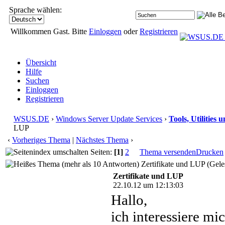
Sprache wählen:
Willkommen Gast. Bitte
Einloggen
oder
Registrieren
Übersicht
Hilfe
Suchen
Einloggen
Registrieren
WSUS.DE
›
Windows Server Update Services
›
Tools, Utilities
LUP
‹
Vorheriges Thema
|
Nächstes Thema
›
Seiten:
[1]
2
Thema versenden
Drucken
Zertifikate und LUP (Gele
Zertifikate und LUP
22.10.12 um 12:13:03
Hallo,
ich interessiere mi