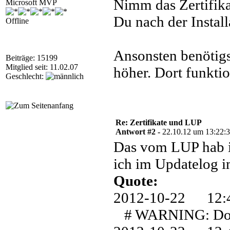
Nimm das Zertifik
Microsoft MVP
Du nach der Install
Offline
Ansonsten benötig
Beiträge: 15199
Mitglied seit: 11.02.07
höher. Dort funkti
Geschlecht:
Re: Zertifikate und LUP
Antwort #2 -
22.10.12 um 13:22:
Das vom LUP hab i
ich im Updatelog i
Quote:
2012-10-22 1
# WARNING: Downl