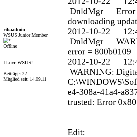
2012-10-22 12
DnldMgr Error 0
downloading update
2012-10-22 12
ribaadmin
WSUS Junior Member
DnldMgr WARNING:
Offline
error = 800b0109
2012-10-22 1
I Love WSUS!
WARNING: Digital 
Beiträge: 22
Mitglied seit: 14.09.11
C:\WINDOWS\Soft
e4-308a-41a4-a837
trusted: Error 0x8
Edit: