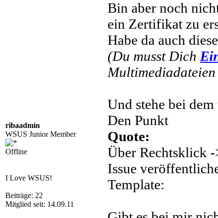
Bin aber noch nicht
ein Zertifikat zu ers
Habe da auch dies
(Du musst Dich
Ei
Multimediadateien 
Und stehe bei dem v
Den Punkt
ribaadmin
Quote:
WSUS Junior Member
Über Rechtsklick -
Offline
Issue veröffentlich
I Love WSUS!
Template:
Beiträge: 22
Mitglied seit: 14.09.11
Gibt es bei mir nich