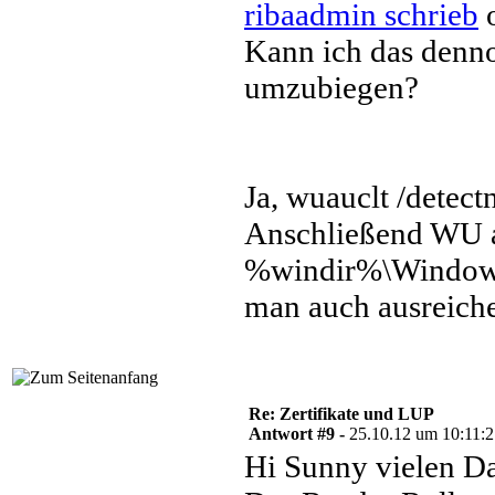
ribaadmin schrieb
o
Kann ich das denn
umzubiegen?
Ja, wuauclt /detec
Anschließend WU a
%windir%\WindowsU
man auch ausreich
Re: Zertifikate und LUP
Antwort #9 -
25.10.12 um 10:11:
Hi Sunny vielen Da