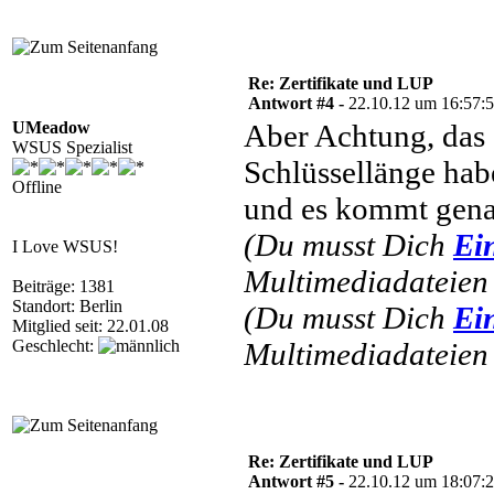
Re: Zertifikate und LUP
Antwort #4 -
22.10.12 um 16:57:
UMeadow
Aber Achtung, das 
WSUS Spezialist
Schlüssellänge hab
Offline
und es kommt gena
(Du musst Dich
Ei
I Love WSUS!
Multimediadateien 
Beiträge: 1381
Standort: Berlin
(Du musst Dich
Ei
Mitglied seit: 22.01.08
Geschlecht:
Multimediadateien 
Re: Zertifikate und LUP
Antwort #5 -
22.10.12 um 18:07: