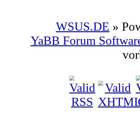
WSUS.DE
» Po
YaBB Forum Softwar
vor