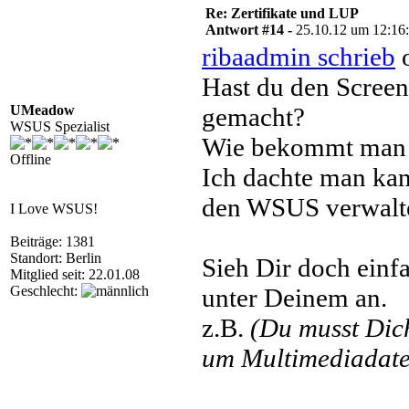
Re: Zertifikate und LUP
Antwort #14 -
25.10.12 um 12:16
ribaadmin schrieb
o
Hast du den Scre
UMeadow
gemacht?
WSUS Spezialist
Wie bekommt man 
Offline
Ich dachte man kan
den WSUS verwalt
I Love WSUS!
Beiträge: 1381
Standort: Berlin
Sieh Dir doch einf
Mitglied seit: 22.01.08
Geschlecht:
unter Deinem an.
z.B.
(Du musst Di
um Multimediadatei