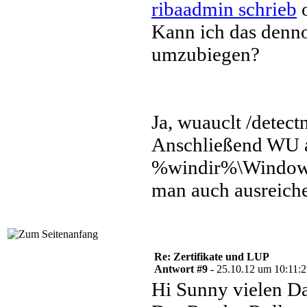
ribaadmin schrieb
o
Kann ich das denn
umzubiegen?
Ja, wuauclt /detec
Anschließend WU a
%windir%\WindowsU
man auch ausreich
Re: Zertifikate und LUP
Antwort #9 -
25.10.12 um 10:11:
Hi Sunny vielen Da