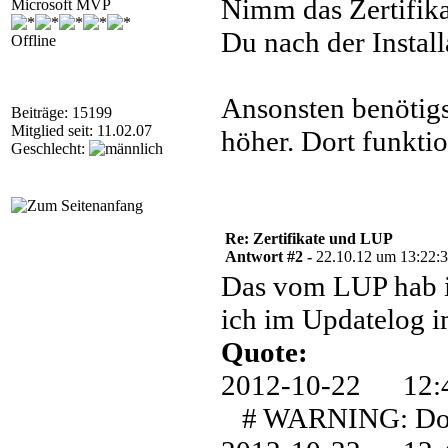
Nimm das Zertifik
Microsoft MVP
Du nach der Install
Offline
Ansonsten benötig
Beiträge: 15199
Mitglied seit: 11.02.07
höher. Dort funkti
Geschlecht:
Re: Zertifikate und LUP
Antwort #2 -
22.10.12 um 13:22:
Das vom LUP hab i
ich im Updatelog i
Quote:
2012-10-22 1
# WARNING: Downl