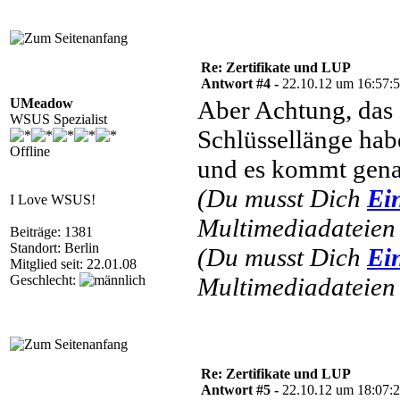
Re: Zertifikate und LUP
Antwort #4 -
22.10.12 um 16:57:
UMeadow
Aber Achtung, das 
WSUS Spezialist
Schlüssellänge hab
Offline
und es kommt gena
(Du musst Dich
Ei
I Love WSUS!
Multimediadateien 
Beiträge: 1381
Standort: Berlin
(Du musst Dich
Ei
Mitglied seit: 22.01.08
Geschlecht:
Multimediadateien 
Re: Zertifikate und LUP
Antwort #5 -
22.10.12 um 18:07: