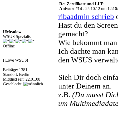
Re: Zertifikate und LUP
Antwort #14 -
25.10.12 um 12:16
ribaadmin schrieb
o
Hast du den Scre
UMeadow
gemacht?
WSUS Spezialist
Wie bekommt man 
Offline
Ich dachte man kan
den WSUS verwalt
I Love WSUS!
Beiträge: 1381
Standort: Berlin
Sieh Dir doch einf
Mitglied seit: 22.01.08
Geschlecht:
unter Deinem an.
z.B.
(Du musst Di
um Multimediadatei