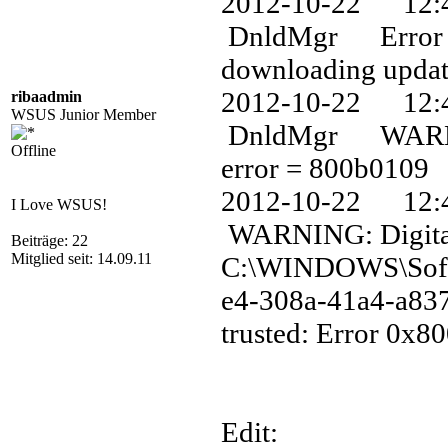
2012-10-22 12
DnldMgr Error 0
downloading update
2012-10-22 12
ribaadmin
WSUS Junior Member
DnldMgr WARNING:
Offline
error = 800b0109
2012-10-22 1
I Love WSUS!
WARNING: Digital 
Beiträge: 22
Mitglied seit: 14.09.11
C:\WINDOWS\Soft
e4-308a-41a4-a837
trusted: Error 0x8
Edit: