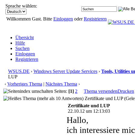
Sprache wählen:
Willkommen Gast. Bitte
Einloggen
oder
Registrieren
Übersicht
Hilfe
Suchen
Einloggen
Registrieren
WSUS.DE
›
Windows Server Update Services
›
Tools, Utilities
LUP
‹
Vorheriges Thema
|
Nächstes Thema
›
Seiten:
[1]
2
Thema versenden
Drucken
Zertifikate und LUP (Gele
Zertifikate und LUP
22.10.12 um 12:13:03
Hallo,
ich interessiere mi