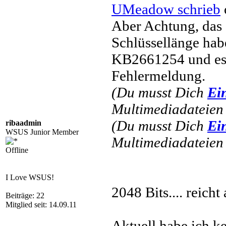
UMeadow schrieb
Aber Achtung, das 
Schlüssellänge habe
KB2661254 und es 
Fehlermeldung.
(Du musst Dich
Ei
Multimediadateien 
(Du musst Dich
Ei
ribaadmin
WSUS Junior Member
Multimediadateien 
Offline
I Love WSUS!
2048 Bits.... reicht 
Beiträge: 22
Mitglied seit: 14.09.11
Aktuell habe ich 