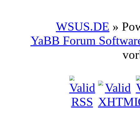
WSUS.DE
» Po
YaBB Forum Softwar
vor