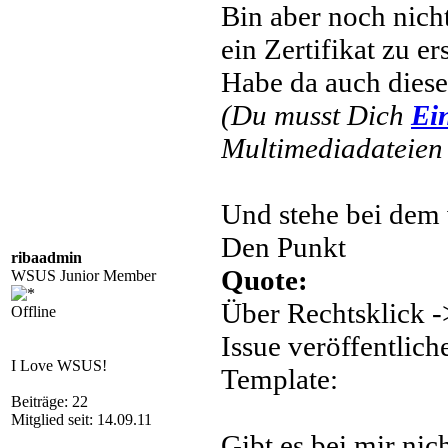
Bin aber noch nicht
ein Zertifikat zu ers
Habe da auch dies
(Du musst Dich
Ei
Multimediadateien 
Und stehe bei dem v
Den Punkt
ribaadmin
Quote:
WSUS Junior Member
Über Rechtsklick -
Offline
Issue veröffentlich
I Love WSUS!
Template:
Beiträge: 22
Mitglied seit: 14.09.11
Gibt es bei mir nich