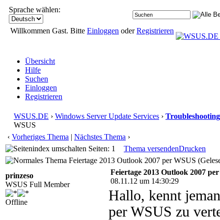
Sprache wählen:
Willkommen Gast. Bitte
Einloggen
oder
Registrieren
Übersicht
Hilfe
Suchen
Einloggen
Registrieren
WSUS.DE
›
Windows Server Update Services
›
Troubleshooting
WSUS
‹
Vorheriges Thema
|
Nächstes Thema
›
Seiten: 1
Thema versenden
Drucken
Feiertage 2013 Outlook 2007 per WSUS (Gelese
Feiertage 2013 Outlook 2007 p
prinzeso
08.11.12 um 14:30:29
WSUS Full Member
Hallo, kennt jema
Offline
per WSUS zu verte