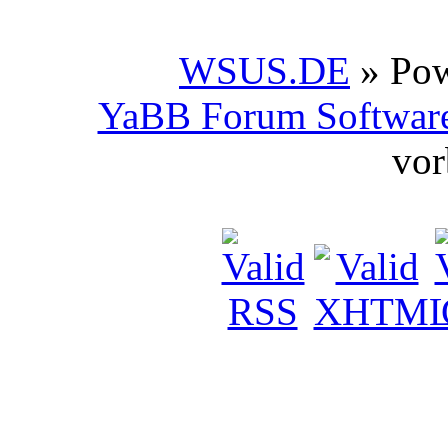
WSUS.DE
» Po
YaBB Forum Softwar
vor