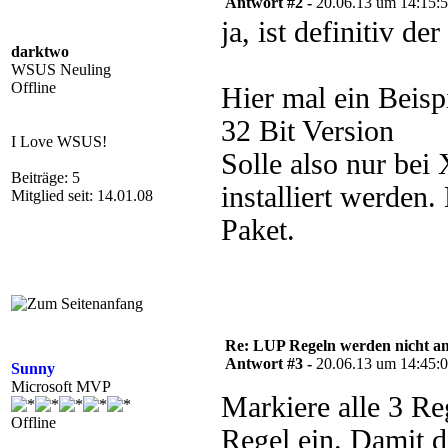
Antwort #2 -
20.06.13 um 14:15:
ja, ist definitiv de
darktwo
WSUS Neuling
Offline
Hier mal ein Beis
32 Bit Version
I Love WSUS!
Solle also nur bei
Beiträge: 5
installiert werden
Mitglied seit: 14.01.08
Paket.
Re: LUP Regeln werden nicht 
Antwort #3 -
20.06.13 um 14:45:
Sunny
Microsoft MVP
Markiere alle 3 Re
Offline
Regel ein. Damit d