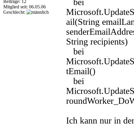
bei
Beiträge: 12
Mitglied seit: 06.05.06
Microsoft.Update
Geschlecht:
ail(String emailL
senderEmailAddres
String recipients)
bei
Microsoft.UpdateS
tEmail()
bei
Microsoft.UpdateS
roundWorker_DoWo
Ich kann nur in de