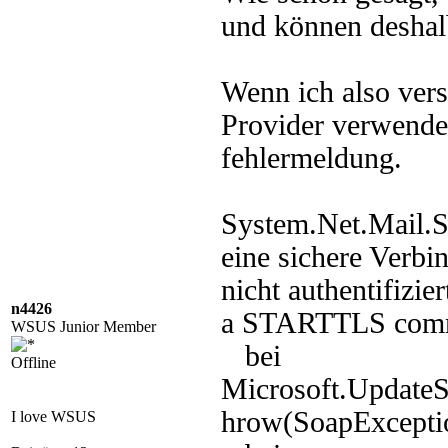
und können deshalb
Wenn ich also vers
Provider verwende
fehlermeldung.
System.Net.Mail.S
eine sichere Verbi
nicht authentifizie
n4426
a STARTTLS comma
WSUS Junior Member
bei
Offline
Microsoft.UpdateS
hrow(SoapExcepti
I love WSUS