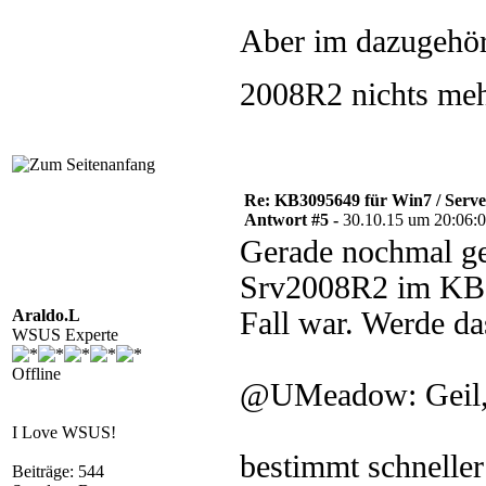
Aber im dazugehör
2008R2 nichts mehr
Re: KB3095649 für Win7 / Serv
Antwort #5 -
30.10.15 um 20:06:
Gerade nochmal ge
Srv2008R2 im KB-A
Araldo.L
Fall war. Werde da
WSUS Experte
Offline
@UMeadow: Geil, e
I Love WSUS!
bestimmt schneller
Beiträge: 544