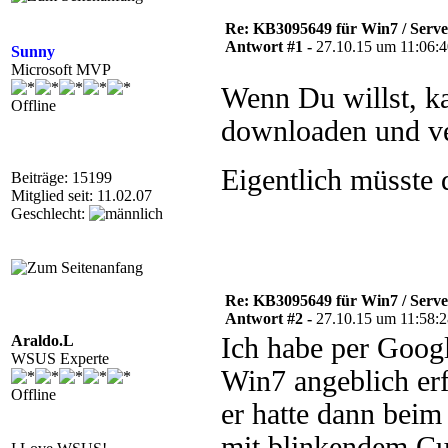
Re: KB3095649 für Win7 / Serv
Antwort #1 -
27.10.15 um 11:06:
Sunny
Microsoft MVP
Wenn Du willst, k
Offline
downloaden und ve
Eigentlich müsste d
Beiträge: 15199
Mitglied seit: 11.02.07
Geschlecht:
Re: KB3095649 für Win7 / Serv
Antwort #2 -
27.10.15 um 11:58:
Araldo.L
Ich habe per Goog
WSUS Experte
Win7 angeblich erfo
Offline
er hatte dann bei
mit blinkendem Cu