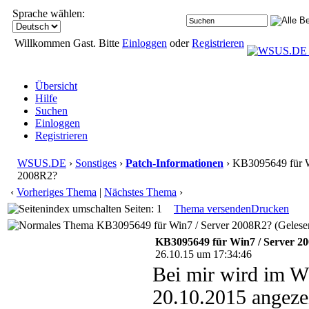
Sprache wählen:
Willkommen Gast. Bitte
Einloggen
oder
Registrieren
Übersicht
Hilfe
Suchen
Einloggen
Registrieren
WSUS.DE
›
Sonstiges
›
Patch-Informationen
› KB3095649 für W
2008R2?
‹
Vorheriges Thema
|
Nächstes Thema
›
Seiten: 1
Thema versenden
Drucken
KB3095649 für Win7 / Server 2008R2? (Gelesen
KB3095649 für Win7 / Server 2
26.10.15 um 17:34:46
Bei mir wird im 
20.10.2015 angeze