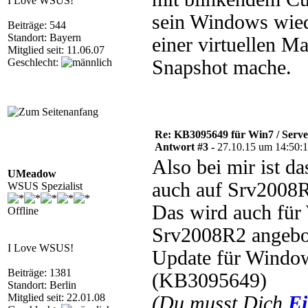
I Love WSUS!
sein Windows wiede
Beiträge: 544
Standort: Bayern
einer virtuellen M
Mitglied seit: 11.06.07
Geschlecht:
Snapshot mache.
Re: KB3095649 für Win7 / Serv
Antwort #3 -
27.10.15 um 14:50:
Also bei mir ist d
UMeadow
auch auf Srv2008R2
WSUS Spezialist
Das wird auch für
Offline
Srv2008R2 angebo
I Love WSUS!
Update für Window
Beiträge: 1381
(KB3095649)
Standort: Berlin
Mitglied seit: 22.01.08
(Du musst Dich
Ei