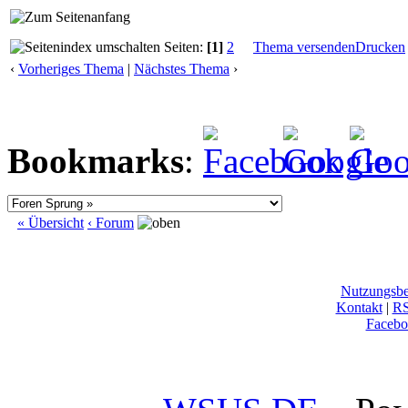
Seiten:
[1]
2
Thema versenden
Drucken
‹
Vorheriges Thema
|
Nächstes Thema
›
Bookmarks
:
« Übersicht
‹ Forum
Nutzungsb
Kontakt
|
R
Facebo