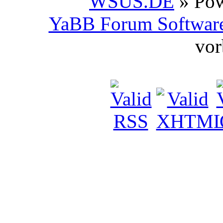
WSUS.DE
» Po
YaBB Forum Softwar
vor