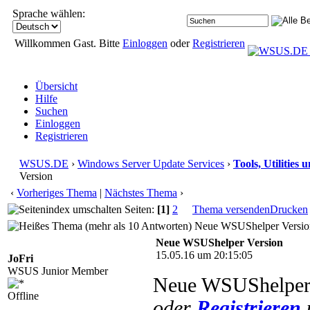
Sprache wählen:
Willkommen Gast. Bitte
Einloggen
oder
Registrieren
Übersicht
Hilfe
Suchen
Einloggen
Registrieren
WSUS.DE
›
Windows Server Update Services
›
Tools, Utilities
Version
‹
Vorheriges Thema
|
Nächstes Thema
›
Seiten:
[1]
2
Thema versenden
Drucken
Neue WSUShelper Version
Neue WSUShelper Version
15.05.16 um 20:15:05
JoFri
WSUS Junior Member
Neue WSUShelper 
Offline
oder
Registrieren