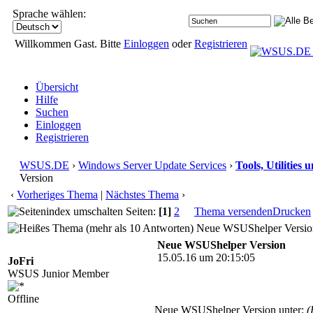
Sprache wählen:
Willkommen Gast. Bitte
Einloggen
oder
Registrieren
Übersicht
Hilfe
Suchen
Einloggen
Registrieren
WSUS.DE
›
Windows Server Update Services
›
Tools, Utilities
Version
‹
Vorheriges Thema
|
Nächstes Thema
›
Seiten:
[1]
2
Thema versenden
Drucken
Neue WSUShelper Version
Neue WSUShelper Version
15.05.16 um 20:15:05
JoFri
WSUS Junior Member
Offline
Neue WSUShelper Version unter:
(