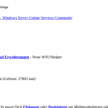
 und Erweiterungen
› Neue WSUShelper
 (Gelesen: 27803 mal)
Du musst Dich
Einloggen
oder
Registrieren
um Multimediadateien ode