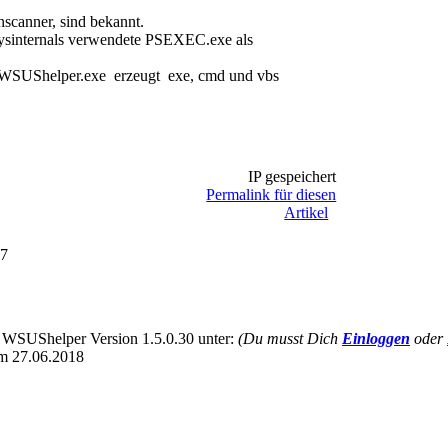
scanner, sind bekannt.
ysinternals verwendete PSEXEC.exe als
 (WSUShelper.exe erzeugt exe, cmd und vbs
IP gespeichert
Permalink für diesen
Artikel
17
e WSUShelper Version 1.5.0.30 unter:
(Du musst Dich
Einloggen
oder
om 27.06.2018