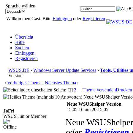
Sprache wählen:
Willkommen Gast. Bitte
Einloggen
oder
Registrieren
Übersicht
Hilfe
Suchen
Einloggen
Registrieren
WSUS.DE
›
Windows Server Update Services
›
Tools, Utilities
Version
‹
Vorheriges Thema
|
Nächstes Thema
›
Seiten:
[1]
2
Thema versenden
Drucken
Neue WSUShelper Version
Neue WSUShelper Version
15.05.16 um 20:15:05
JoFri
WSUS Junior Member
Neue WSUShelper 
Offline
oder
Registrieren