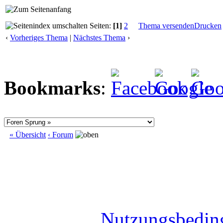
Seiten:
[1]
2
Thema versenden
Drucken
‹
Vorheriges Thema
|
Nächstes Thema
›
Bookmarks
:
« Übersicht
‹ Forum
Nutzungsbedin