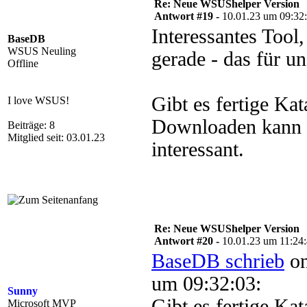
Re: Neue WSUShelper Version
Antwort #19 -
10.01.23 um 09:32
Interessantes Tool
BaseDB
WSUS Neuling
gerade - das für u
Offline
Gibt es fertige Ka
I love WSUS!
Downloaden kann ?
Beiträge: 8
Mitglied seit: 03.01.23
interessant.
Re: Neue WSUShelper Version
Antwort #20 -
10.01.23 um 11:24
BaseDB schrieb
on
um 09:32:03:
Sunny
Gibt es fertige Kat
Microsoft MVP