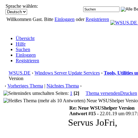
Sprache wählen:
Willkommen Gast. Bitte
Einloggen
oder
Registrieren
Übersicht
Hilfe
Suchen
Einloggen
Registrieren
WSUS.DE
›
Windows Server Update Services
›
Tools, Utilities
Version
‹
Vorheriges Thema
|
Nächstes Thema
›
Seiten:
1
[2]
Thema versenden
Drucken
Neue WSUShelper Version
Re: Neue WSUShelper Version
Antwort #15 -
22.01.19 um 09:17
Servus JoFri,