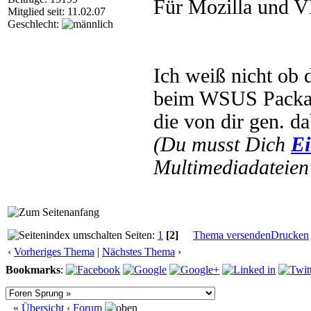
Für Mozilla und 
Mitglied seit: 11.02.07
Geschlecht:
Ich weiß nicht ob
beim WSUS Packag
die von dir gen. da
(Du musst Dich
Ei
Multimediadateien 
Seiten:
1
[2]
Thema versenden
Drucken
‹
Vorheriges Thema
|
Nächstes Thema
›
Bookmarks
:
« Übersicht
‹ Forum