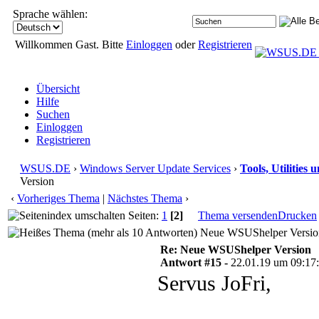
Sprache wählen:
Willkommen Gast. Bitte
Einloggen
oder
Registrieren
Übersicht
Hilfe
Suchen
Einloggen
Registrieren
WSUS.DE
›
Windows Server Update Services
›
Tools, Utilities
Version
‹
Vorheriges Thema
|
Nächstes Thema
›
Seiten:
1
[2]
Thema versenden
Drucken
Neue WSUShelper Version
Re: Neue WSUShelper Version
Antwort #15 -
22.01.19 um 09:17
Servus JoFri,