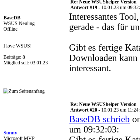
Re: Neue WSUShelper Version
Antwort #19 -
10.01.23 um 09:32
Interessantes Tool
BaseDB
WSUS Neuling
gerade - das für u
Offline
Gibt es fertige Ka
I love WSUS!
Downloaden kann ?
Beiträge: 8
Mitglied seit: 03.01.23
interessant.
Re: Neue WSUShelper Version
Antwort #20 -
10.01.23 um 11:24
BaseDB schrieb
on
um 09:32:03:
Sunny
Gibt es fertige Kat
Microsoft MVP