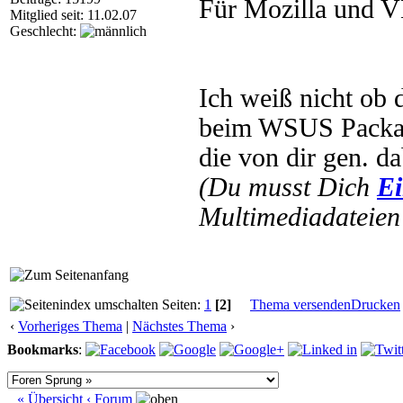
Für Mozilla und 
Mitglied seit: 11.02.07
Geschlecht:
Ich weiß nicht ob
beim WSUS Packag
die von dir gen. da
(Du musst Dich
Ei
Multimediadateien 
Seiten:
1
[2]
Thema versenden
Drucken
‹
Vorheriges Thema
|
Nächstes Thema
›
Bookmarks
:
« Übersicht
‹ Forum