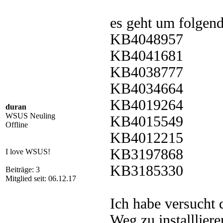
es geht um folgen
KB4048957
KB4041681
KB4038777
KB4034664
KB4019264
duran
WSUS Neuling
KB4015549
Offline
KB4012215
KB3197868
I love WSUS!
KB3185330
Beiträge: 3
Mitglied seit: 06.12.17
Ich habe versucht 
Weg zu installliere