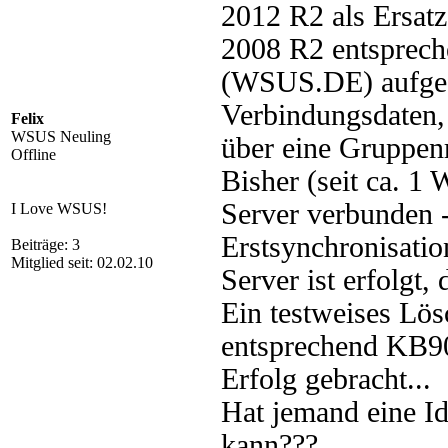
2012 R2 als Ersat
2008 R2 entspreche
(WSUS.DE) aufgese
Verbindungsdaten, 
Felix
WSUS Neuling
über eine Gruppenr
Offline
Bisher (seit ca. 1
Server verbunden 
I Love WSUS!
Erstsynchronisati
Beiträge: 3
Mitglied seit: 02.02.10
Server ist erfolgt, 
Ein testweises Lös
entsprechend KB90
Erfolg gebracht...
Hat jemand eine I
kann???