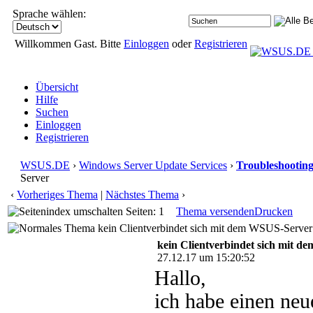
Sprache wählen:
Willkommen Gast. Bitte
Einloggen
oder
Registrieren
Übersicht
Hilfe
Suchen
Einloggen
Registrieren
WSUS.DE
›
Windows Server Update Services
›
Troubleshootin
Server
‹
Vorheriges Thema
|
Nächstes Thema
›
Seiten: 1
Thema versenden
Drucken
kein Clientverbindet sich mit dem WSUS-Server
kein Clientverbindet sich mit 
27.12.17 um 15:20:52
Hallo,
ich habe einen ne