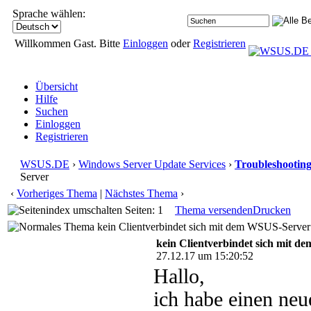
Sprache wählen:
Willkommen Gast. Bitte
Einloggen
oder
Registrieren
Übersicht
Hilfe
Suchen
Einloggen
Registrieren
WSUS.DE
›
Windows Server Update Services
›
Troubleshootin
Server
‹
Vorheriges Thema
|
Nächstes Thema
›
Seiten: 1
Thema versenden
Drucken
kein Clientverbindet sich mit dem WSUS-Server
kein Clientverbindet sich mit 
27.12.17 um 15:20:52
Hallo,
ich habe einen ne