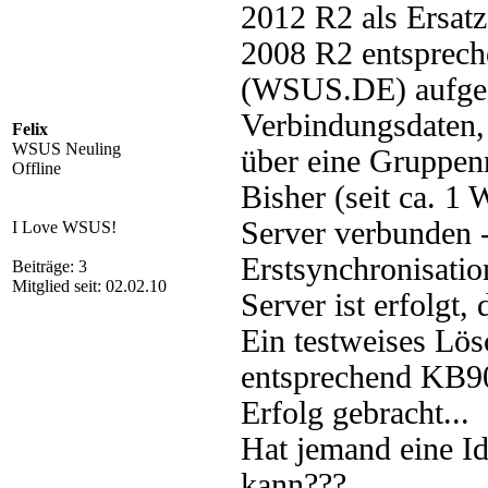
2012 R2 als Ersat
2008 R2 entspreche
(WSUS.DE) aufgese
Verbindungsdaten, 
Felix
WSUS Neuling
über eine Gruppenr
Offline
Bisher (seit ca. 1
Server verbunden 
I Love WSUS!
Erstsynchronisati
Beiträge: 3
Mitglied seit: 02.02.10
Server ist erfolgt, 
Ein testweises Lös
entsprechend KB90
Erfolg gebracht...
Hat jemand eine I
kann???