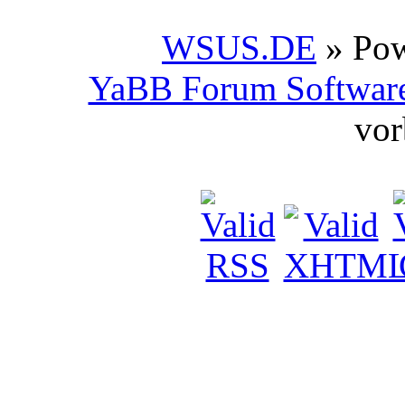
WSUS.DE
» Po
YaBB Forum Softwar
vor