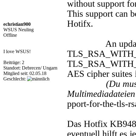
without support fo
This support can 
Hotifx.
echristian900
WSUS Neuling
Offline
An update is av
I love WSUS!
TLS_RSA_WITH_
TLS_RSA_WITH_
Beiträge: 2
Standort: Debrecen/ Ungarn
AES cipher suites
Mitglied seit: 02.05.18
Geschlecht:
(Du mus
Multimediadateien 
pport-for-the-tls-r
Das Hotfix KB9489
eventuell hilft es