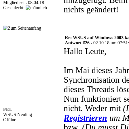
hinzugefügt. Beim
Mitglied seit: 08.04.18
nichts geändert!
Geschlecht:
Re: WSUS auf Windows 2003 kan
Antwort #26 -
02.10.18 um 07:51
Hallo Leute,
Im Mai dieses Jahr
Synchronisation d
dieses Threads lös
Nun funktioniert s
nicht. Weder mit
(
FEL
WSUS Neuling
Registrieren
um Mu
Offline
bzw.
(Du musst D