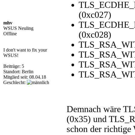
TLS_ECDHE_
(0xc027)
TLS_ECDHE_
mhv
WSUS Neuling
(0xc028)
Offline
TLS_RSA_WIT
I don't want to fix your
TLS_RSA_WIT
WSUS!
TLS_RSA_WIT
Beiträge: 5
Standort: Berlin
TLS_RSA_WIT
Mitglied seit: 08.04.18
Geschlecht:
Demnach wäre 
(0x35) und TLS
schon der richtige