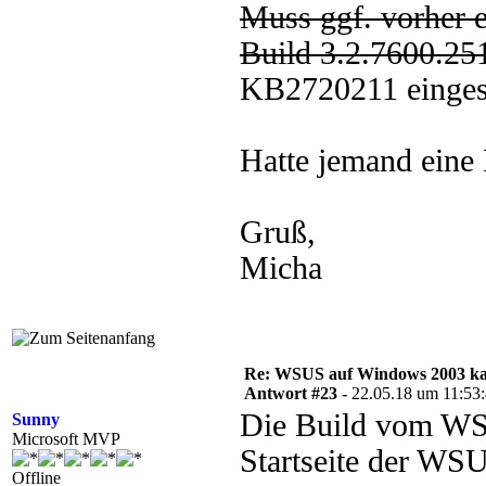
Muss ggf. vorher e
Build 3.2.7600.2
KB2720211 eingesp
Hatte jemand eine 
Gruß,
Micha
Re: WSUS auf Windows 2003 kan
Antwort #23 -
22.05.18 um 11:53
Die Build vom WS
Sunny
Microsoft MVP
Startseite der WSU
Offline