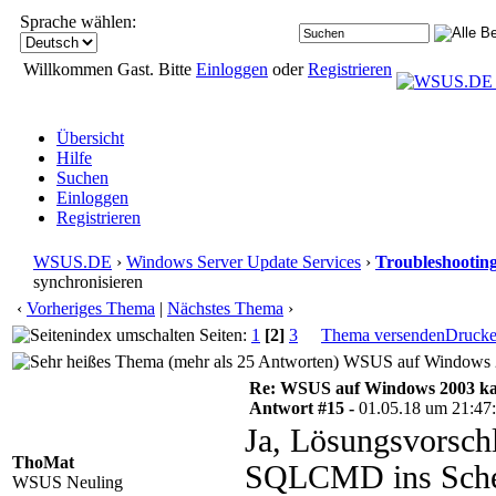
Sprache wählen:
Willkommen Gast. Bitte
Einloggen
oder
Registrieren
Übersicht
Hilfe
Suchen
Einloggen
Registrieren
WSUS.DE
›
Windows Server Update Services
›
Troubleshootin
synchronisieren
‹
Vorheriges Thema
|
Nächstes Thema
›
Seiten:
1
[2]
3
Thema versenden
Druck
WSUS auf Windows 200
Re: WSUS auf Windows 2003 kan
Antwort #15 -
01.05.18 um 21:47
Ja, Lösungsvorsch
ThoMat
SQLCMD ins Sched
WSUS Neuling