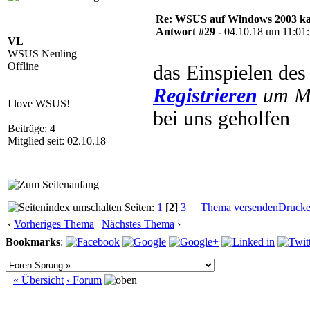
Re: WSUS auf Windows 2003 kan
Antwort #29 -
04.10.18 um 11:01
VL
WSUS Neuling
Offline
das Einspielen des
Registrieren
um Mu
I love WSUS!
bei uns geholfen
Beiträge: 4
Mitglied seit: 02.10.18
Seiten:
1
[2]
3
Thema versenden
Druck
‹
Vorheriges Thema
|
Nächstes Thema
›
Bookmarks
:
« Übersicht
‹ Forum