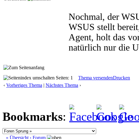
Nochmal, der WSUS
WSUS stellt bereit
Agent, holt das v
natürlich nur die 
Seiten: 1
Thema versenden
Drucken
‹
Vorheriges Thema
|
Nächstes Thema
›
Bookmarks
:
« Übersicht
‹ Forum