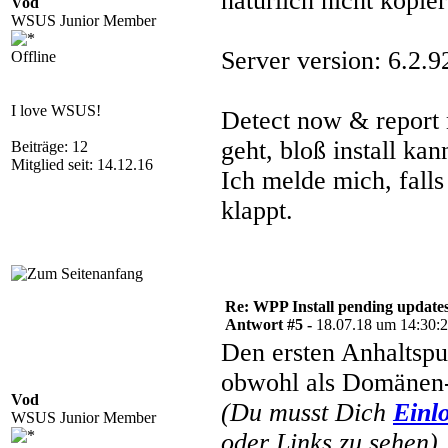
natürlich nicht kopie
Vod
WSUS Junior Member
Server version: 6.2.
Offline
I love WSUS!
Detect now & report
geht, bloß install ka
Beiträge: 12
Mitglied seit: 14.12.16
Ich melde mich, fall
klappt.
Re: WPP Install pending update
Antwort #5 -
18.07.18 um 14:30:
Den ersten Anhaltspun
obwohl als Domänen
Vod
(Du musst Dich
Einl
WSUS Junior Member
oder Links zu sehen).