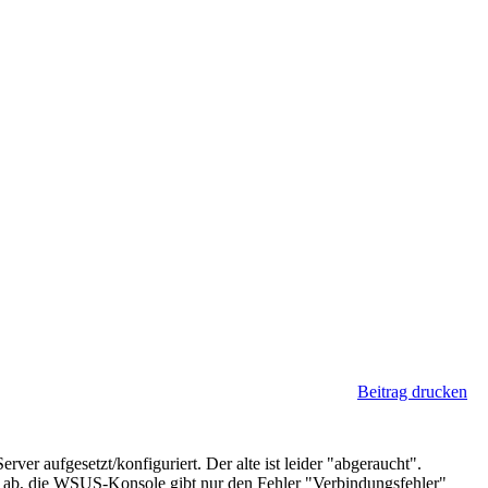
Beitrag drucken
r aufgesetzt/konfiguriert. Der alte ist leider "abgeraucht".
r ab, die WSUS-Konsole gibt nur den Fehler "Verbindungsfehler"