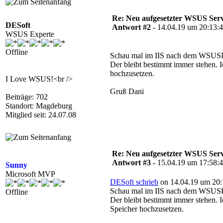
Re: Neu aufgesetzter WSUS Serve
DESoft
Antwort #2 -
14.04.19 um 20:13:
WSUS Experte
Offline
Schau mal im IIS nach dem WSUSP
Der bleibt bestimmt immer stehen. I
hochzusetzen.
I Love WSUS!<br />
Gruß Dani
Beiträge: 702
Standort: Magdeburg
Mitglied seit: 24.07.08
Re: Neu aufgesetzter WSUS Serve
Antwort #3 -
15.04.19 um 17:58:
Sunny
Microsoft MVP
DESoft schrieb
on 14.04.19 um 20:
Schau mal im IIS nach dem WSUSP
Offline
Der bleibt bestimmt immer stehen. I
Speicher hochzusetzen.