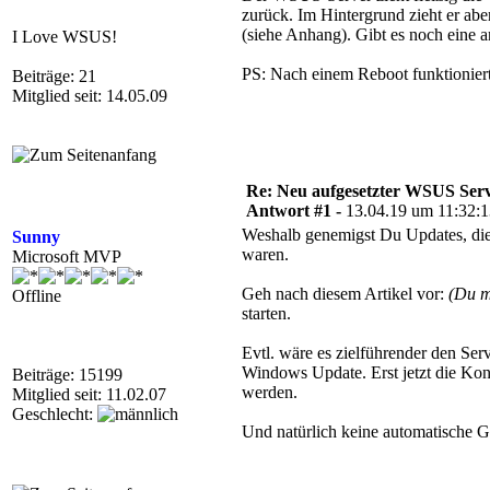
zurück. Im Hintergrund zieht er ab
(siehe Anhang). Gibt es noch eine 
I Love WSUS!
PS: Nach einem Reboot funktioniert 
Beiträge: 21
Mitglied seit: 14.05.09
Re: Neu aufgesetzter WSUS Serve
Antwort #1 -
13.04.19 um 11:32:
Weshalb genemigst Du Updates, die 
Sunny
waren.
Microsoft MVP
Geh nach diesem Artikel vor:
(Du m
Offline
starten.
Evtl. wäre es zielführender den Serv
Windows Update. Erst jetzt die Konso
Beiträge: 15199
werden.
Mitglied seit: 11.02.07
Geschlecht:
Und natürlich keine automatische 