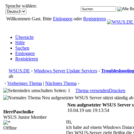
Sprache wählen:
Willkommen Gast. Bitte
Einloggen
oder
Registrieren
Übersicht
Hilfe
Suchen
Einloggen
Registrieren
WSUS.DE
›
Windows Server Update Services
›
Troubleshootin
ab
‹
Vorheriges Thema
|
Nächstes Thema
›
Seiten: 1
Thema versenden
Drucken
Neu aufgesetzter WSUS Server stürzt ständig ab
Neu aufgesetzter WSUS Server st
10.04.19 um 19:13:54
HerrPaschulke
WSUS Junior Member
Hi,
ich habe auf einem Windows Datacen
Offline
Der WSUS-Server zieht fleißig die 