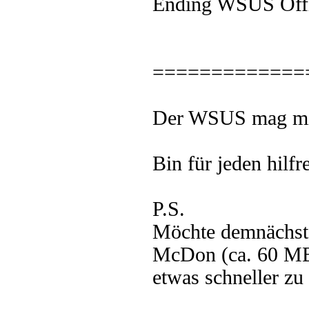
Ending WSUS Offli
=============
Der WSUS mag mic
Bin für jeden hilf
P.S.
Möchte demnächst
McDon (ca. 60 MB/
etwas schneller zu 