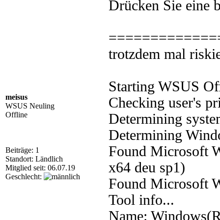
Drücken Sie eine be
==============
trotzdem mal riskie
Starting WSUS Offl
meisus
Checking user's pri
WSUS Neuling
Offline
Determining system
Determining Window
Found Microsoft 
Beiträge: 1
Standort: Ländlich
x64 deu sp1)
Mitglied seit: 06.07.19
Geschlecht:
Found Microsoft 
Tool info...
Name: Windows(R) 