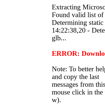
Extracting Microsof
Found valid list o
Determining static
14:22:38,20 - Det
glb...
ERROR: Download
Note: To better hel
and copy the last
messages from thi
mouse click in the
w).