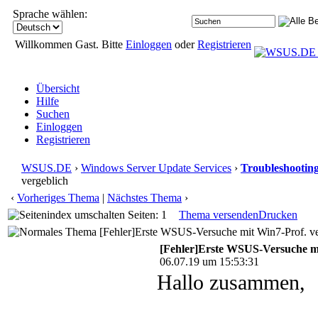
Sprache wählen:
Willkommen Gast. Bitte
Einloggen
oder
Registrieren
Übersicht
Hilfe
Suchen
Einloggen
Registrieren
WSUS.DE
›
Windows Server Update Services
›
Troubleshootin
vergeblich
‹
Vorheriges Thema
|
Nächstes Thema
›
Seiten: 1
Thema versenden
Drucken
[Fehler]Erste WSUS-Versuche mit Win7-Prof. ve
[Fehler]Erste WSUS-Versuche mi
06.07.19 um 15:53:31
Hallo zusammen,