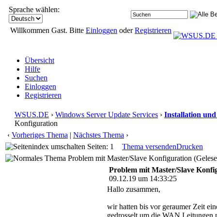
Sprache wählen:
Willkommen Gast. Bitte
Einloggen
oder
Registrieren
Übersicht
Hilfe
Suchen
Einloggen
Registrieren
WSUS.DE
›
Windows Server Update Services
›
Installation un
Konfiguration
‹
Vorheriges Thema
|
Nächstes Thema
›
Seiten: 1
Thema versenden
Drucken
Problem mit Master/Slave Konfiguration (Gelese
Problem mit Master/Slave Konfi
09.12.19 um 14:33:25
Hallo zusammen,
wir hatten bis vor geraumer Zeit e
gedrosselt um die WAN Leitungen ni