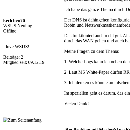
Ich habe das ganze Thema durch Do
Der DNS ist dahingehen konfigurier
kerlchen76
Robin und Netzwerkmaskenanforder
WSUS Neuling
Offline
Das funktioniert auch recht gut. Al
durch das WAN gehen und auch bei 
I love WSUS!
Meine Fragen zu dem Thema:
Beiträge: 2
1. Welche Logs kann ich neben de
Mitglied seit: 09.12.19
2. Laut MS White-Paper dürfen RR
3. Ich denken es könnte an falschen
Im speziellen geht es darum, das e
Vielen Dank!
Re: Problem mit Master/Slave K