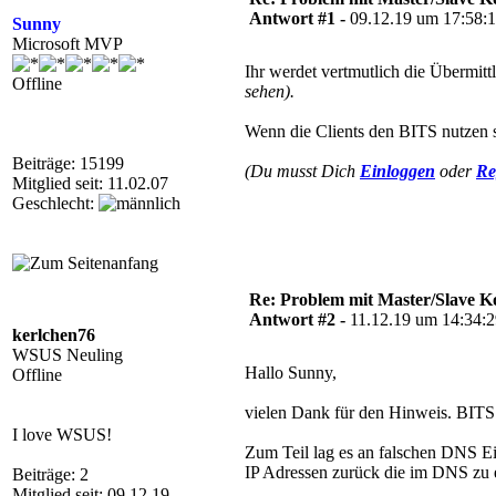
Antwort #1 -
09.12.19 um 17:58:
Sunny
Microsoft MVP
Ihr werdet vertmutlich die Übermit
Offline
sehen).
Wenn die Clients den BITS nutzen s
Beiträge: 15199
(Du musst Dich
Einloggen
oder
Re
Mitglied seit: 11.02.07
Geschlecht:
Re: Problem mit Master/Slave K
Antwort #2 -
11.12.19 um 14:34:
kerlchen76
WSUS Neuling
Hallo Sunny,
Offline
vielen Dank für den Hinweis. BITS 
I love WSUS!
Zum Teil lag es an falschen DNS Eint
IP Adressen zurück die im DNS zu e
Beiträge: 2
Mitglied seit: 09.12.19