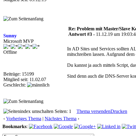
Re: Problem mit Master/Slave K
Antwort #3 -
11.12.19 um 19:03:
Sunny
Microsoft MVP
In AD Sites und Services sollten AL
Offline
mitschreiben lassen. Aufgrund dem er
Du kannst ja auch mittels Script, da
Beiträge: 15199
Sind denn auch die DNS-Server korr
Mitglied seit: 11.02.07
Geschlecht:
Seiten: 1
Thema versenden
Drucken
‹
Vorheriges Thema
|
Nächstes Thema
›
Bookmarks
: