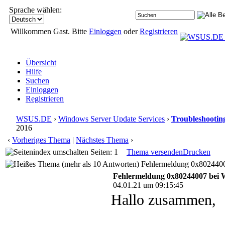
Sprache wählen:
Willkommen Gast. Bitte
Einloggen
oder
Registrieren
Übersicht
Hilfe
Suchen
Einloggen
Registrieren
WSUS.DE
›
Windows Server Update Services
›
Troubleshootin
2016
‹
Vorheriges Thema
|
Nächstes Thema
›
Seiten: 1
Thema versenden
Drucken
Fehlermeldung 0x8024400
Fehlermeldung 0x80244007 bei
04.01.21 um 09:15:45
Hallo zusammen,