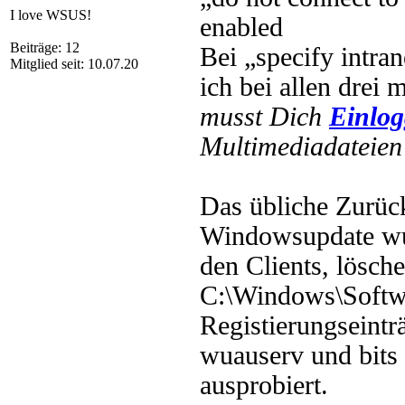
I love WSUS!
enabled
Beiträge: 12
Bei „specify intra
Mitglied seit: 10.07.20
ich bei allen drei
musst Dich
Einlo
Multimediadateien 
Das übliche Zurüc
Windowsupdate wua
den Clients, lösch
C:\Windows\Softwa
Registierungseintr
wuauserv und bits 
ausprobiert.