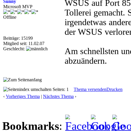
WSUS auf Port 853
Sunny
Microsoft MVP
Tollerei gemacht.
Offline
irgendetwas andere
der WSUS verlore
Beiträge: 15199
Mitglied seit: 11.02.07
Geschlecht:
Am schnellsten und
abzuändern.
Seiten: 1
Thema versenden
Drucken
‹
Vorheriges Thema
|
Nächstes Thema
›
Bookmarks
: