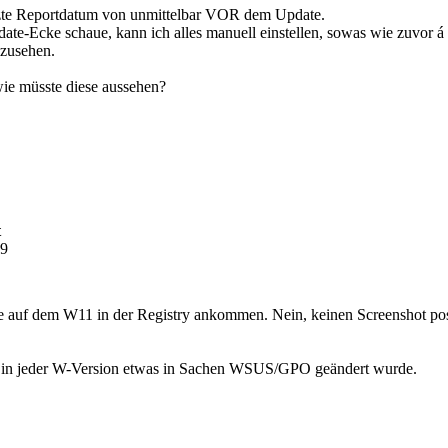
tzte Reportdatum von unmittelbar VOR dem Update.
te-Ecke schaue, kann ich alles manuell einstellen, sowas wie zuvor á l
hzusehen.
ie müsste diese aussehen?
t
59
ie auf dem W11 in der Registry ankommen. Nein, keinen Screenshot post
s in jeder W-Version etwas in Sachen WSUS/GPO geändert wurde.