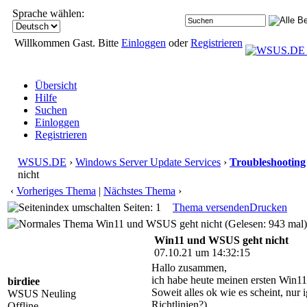
Sprache wählen:
Willkommen Gast. Bitte
Einloggen
oder
Registrieren
Übersicht
Hilfe
Suchen
Einloggen
Registrieren
WSUS.DE
›
Windows Server Update Services
›
Troubleshooting
nicht
‹
Vorheriges Thema
|
Nächstes Thema
›
Seiten: 1
Thema versenden
Drucken
Win11 und WSUS geht nicht (Gelesen: 943 mal)
Win11 und WSUS geht nicht
07.10.21 um 14:32:15
Hallo zusammen,
ich habe heute meinen ersten Win11 
birdiee
Soweit alles ok wie es scheint, nur
WSUS Neuling
Richtlinien?).
Offline