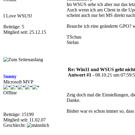
Im WSUS sehe ich aber nur das le
Auch wenn ich am Client in die Upda
scheint auch nur bei MS direkt nac
I Love WSUS!
Brauche ich eine geänderte GPO? w
Beiträge: 5
Mitglied seit: 25.12.15
TSchau
Stefan
Re: Win11 und WSUS geht nich
Antwort #1 -
08.10.21 um 07:59:
Sunny
Microsoft MVP
Offline
Zeig doch mal die Einstellungen, d
Danke.
Bisher war es schon immer so, das
Beiträge: 15199
Mitglied seit: 11.02.07
Geschlecht: