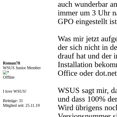
auch wunderbar am
immer um 3 Uhr na
GPO eingestellt ist
Was mir jetzt aufge
der sich nicht in 
drauf hat und der 
Installation bekom
Roman78
WSUS Junior Member
Office oder dot.ne
Offline
WSUS sagt mir, da
I love WSUS!
und dass 100% der z
Beiträge: 31
Mitglied seit: 25.11.19
Wird übrigens noch
Versionsnummer si