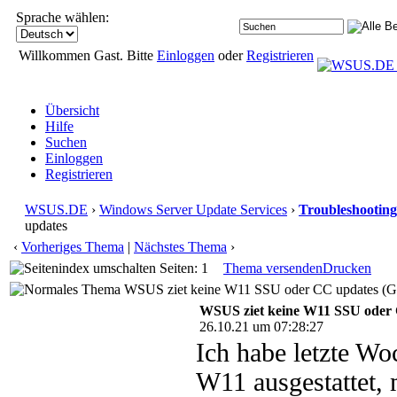
Sprache wählen:
Willkommen Gast. Bitte
Einloggen
oder
Registrieren
Übersicht
Hilfe
Suchen
Einloggen
Registrieren
WSUS.DE
›
Windows Server Update Services
›
Troubleshooting
updates
‹
Vorheriges Thema
|
Nächstes Thema
›
Seiten: 1
Thema versenden
Drucken
WSUS ziet keine W11 SSU oder CC updates (Ge
WSUS ziet keine W11 SSU oder
26.10.21 um 07:28:27
Ich habe letzte W
W11 ausgestattet, 