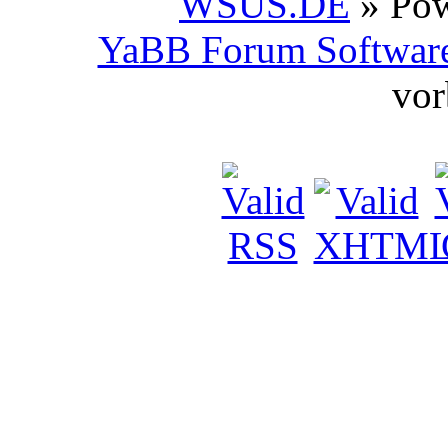
WSUS.DE
» Po
YaBB Forum Softwar
vor