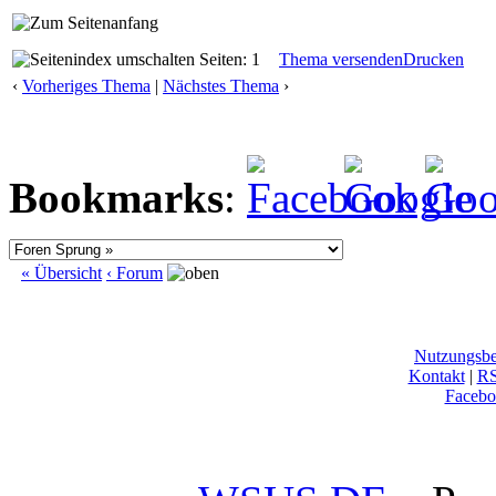
Seiten: 1
Thema versenden
Drucken
‹
Vorheriges Thema
|
Nächstes Thema
›
Bookmarks
:
« Übersicht
‹ Forum
Nutzungsb
Kontakt
|
R
Facebo