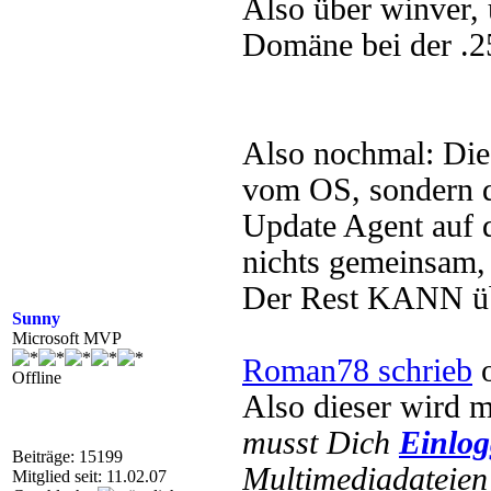
Also über winver, 
Domäne bei der .2
Also nochmal: Di
vom OS, sondern 
Update Agent auf 
nichts gemeinsam, 
Der Rest KANN übe
Sunny
Microsoft MVP
Roman78 schrieb
o
Offline
Also dieser wird 
musst Dich
Einlo
Beiträge: 15199
Multimediadateien 
Mitglied seit: 11.02.07