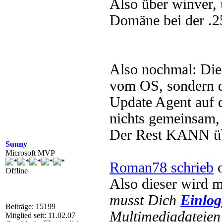
Also über winver, 
Domäne bei der .2
Also nochmal: Di
vom OS, sondern 
Update Agent auf 
nichts gemeinsam, 
Der Rest KANN übe
Sunny
Microsoft MVP
Roman78 schrieb
o
Offline
Also dieser wird 
musst Dich
Einlo
Beiträge: 15199
Multimediadateien 
Mitglied seit: 11.02.07