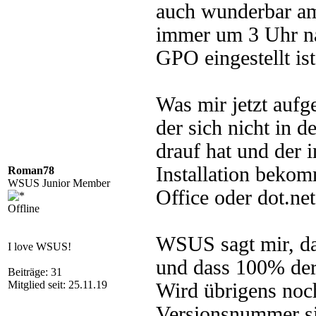
auch wunderbar am
immer um 3 Uhr na
GPO eingestellt ist
Was mir jetzt aufge
der sich nicht in 
drauf hat und der 
Installation bekom
Roman78
WSUS Junior Member
Office oder dot.ne
Offline
WSUS sagt mir, da
I love WSUS!
und dass 100% der z
Beiträge: 31
Mitglied seit: 25.11.19
Wird übrigens noch
Versionsnummer si