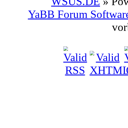
WSUS.DE
» Po
YaBB Forum Softwar
vor