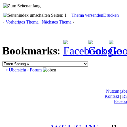
Seiten: 1
Thema versenden
Drucken
‹
Vorheriges Thema
|
Nächstes Thema
›
Bookmarks
:
« Übersicht
‹ Forum
Nutzungsb
Kontakt
|
R
Facebo