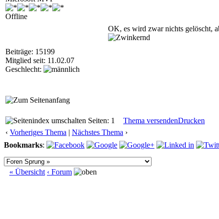
Offline
OK, es wird zwar nichts gelöscht, 
Beiträge: 15199
Mitglied seit: 11.02.07
Geschlecht:
Seiten: 1
Thema versenden
Drucken
‹
Vorheriges Thema
|
Nächstes Thema
›
Bookmarks
:
« Übersicht
‹ Forum