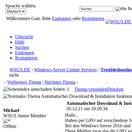
Sprache wählen:
Willkommen Gast. Bitte
Einloggen
oder
Registrieren
Übersicht
Hilfe
Suchen
Einloggen
Registrieren
WSUS.DE
›
Windows Server Update Services
›
Troubleshootin
nicht
‹
Vorheriges Thema
|
Nächstes Thema
›
Seiten: 1
Thema versenden
Drucken
Automatischer Download & Installation funktion
Automatischer Download & Insta
20.12.21 um 10:20:34
Michael
Hallo ,
WSUS Junior Member
Haben per GPO auf verschiedene Ser
Bei den Windows Server 2016 und 2
Offline
Diese Melden zwar das die GPO wirk