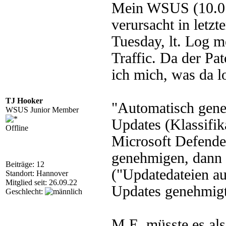
Mein WSUS (10.0.1
verursacht in letzt
Tuesday, lt. Log m
Traffic. Da der Pa
ich mich, was da lo
TJ Hooker
"Automatisch gene
WSUS Junior Member
Updates (Klassifik
Offline
Microsoft Defender
genehmigen, dann w
Beiträge: 12
("Updatedateien au
Standort: Hannover
Mitglied seit: 26.09.22
Updates genehmigt s
Geschlecht:
M.E. müsste es als