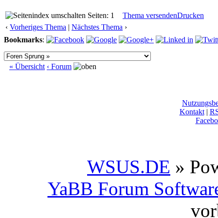
Seiten: 1
Thema versenden
Drucken
‹
Vorheriges Thema
|
Nächstes Thema
›
Bookmarks
:
« Übersicht
‹ Forum
Nutzungsb
Kontakt
|
R
Facebo
WSUS.DE
» Po
YaBB Forum Softwar
vor