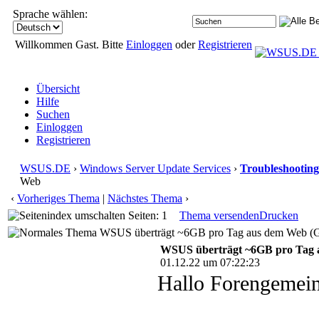
Sprache wählen:
Willkommen Gast. Bitte
Einloggen
oder
Registrieren
Übersicht
Hilfe
Suchen
Einloggen
Registrieren
WSUS.DE
›
Windows Server Update Services
›
Troubleshooting
Web
‹
Vorheriges Thema
|
Nächstes Thema
›
Seiten: 1
Thema versenden
Drucken
WSUS überträgt ~6GB pro Tag aus dem Web (Ge
WSUS überträgt ~6GB pro Tag
01.12.22 um 07:22:23
Hallo Forengemei