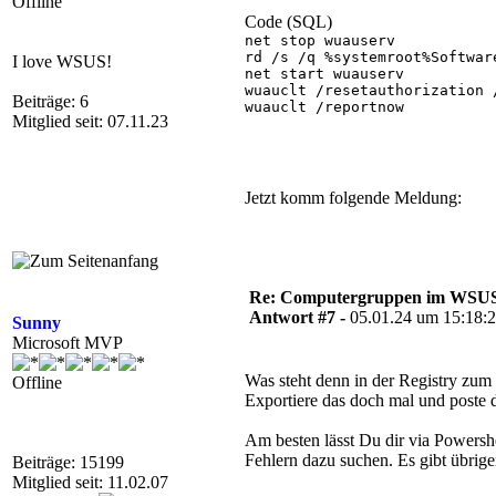
Offline
Code (SQL)
net stop wuauserv

rd /s /q %systemroot%Software
I love WSUS!
net start wuauserv

wuauclt /resetauthorization /
Beiträge: 6
wuauclt /reportnow

Mitglied seit: 07.11.23
Jetzt komm folgende Meldung:
Re: Computergruppen im WSU
Antwort #7 -
05.01.24 um 15:18:
Sunny
Microsoft MVP
Was steht denn in der Registr
Offline
Exportiere das doch mal und poste d
Am besten lässt Du dir via Powersh
Fehlern dazu suchen. Es gibt übrig
Beiträge: 15199
Mitglied seit: 11.02.07