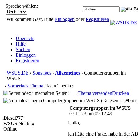
Sprache wählen:
Willkommen Gast. Bitte
Einloggen
oder
Registrieren
Übersicht
Hilfe
Suchen
Einloggen
Registrieren
WSUS.DE
›
Sonstiges
›
Allgemeines
› Computergruppen im
WSUS
‹
Vorheriges Thema
| Kein Thema ›
Seiten: 1
Thema versenden
Drucken
Computergruppen im WSUS (Gelesen: 1580 ma
Computergruppen im WSUS
07.11.23 um 09:12:49
Diesel777
Hallo,
WSUS Neuling
Offline
ich hätte eine Frage, habe in der A