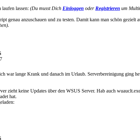
 laufen lassen:
(Du musst Dich
Einloggen
oder
Registrieren
um Multim
 Script genau anzuschauen und zu testen. Damit kann man schön gezielt
hen).
S
17
 ich war lange Krank und danach im Urlaub. Serverbereinigung ging he
erver zieht keine Updates über den WSUS Server. Hab auch wuauclt.exe
adet hat.
eladen:
S