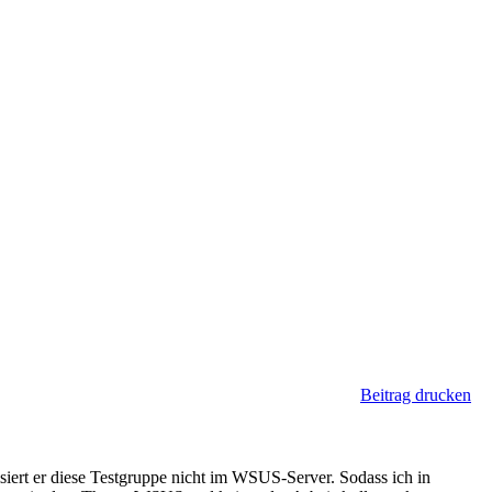
Beitrag drucken
isiert er diese Testgruppe nicht im WSUS-Server. Sodass ich in