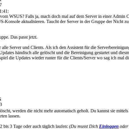
7
1:41:
 vom WSUS? Falls ja, mach doch mal auf dem Server in einer Admin C
S-Konsole aktualisieren. Taucht der Server in der Gruppe der Nicht z
ppe. Das passt jetzt.
le Server und Clients. Als ich den Assistent für die Serverbereinigung 
dates händisch alle gelöscht und die Bereinigung gestartet und diesma
eispiel die Updates wieder runter für die Clients/Server wo sag ich mal 
S
03
cht, werden die nicht mehr automatisch geholt. Du kannst sie mittels 
rten lassen.
 2 bis 3 Tage oder auch täglich laufen:
(Du musst Dich
Einloggen
ode