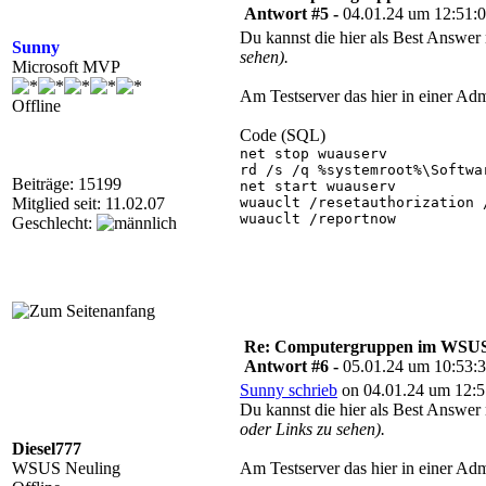
Antwort #5 -
04.01.24 um 12:51:
Du kannst die hier als Best Answer
Sunny
sehen).
Microsoft MVP
Am Testserver das hier in einer A
Offline
Code (SQL)
net stop wuauserv

rd /s /q %systemroot%\Softwar
Beiträge: 15199
net start wuauserv

Mitglied seit: 11.02.07
wuauclt /resetauthorization /
wuauclt /reportnow

Geschlecht:
Re: Computergruppen im WSU
Antwort #6 -
05.01.24 um 10:53:
Sunny schrieb
on 04.01.24 um 12:5
Du kannst die hier als Best Answer
oder Links zu sehen).
Diesel777
WSUS Neuling
Am Testserver das hier in einer A