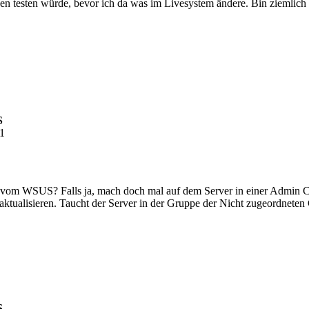
hen testen würde, bevor ich da was im Livesystem ändere. Bin ziemli
S
41
 vom WSUS? Falls ja, mach doch mal auf dem Server in einer Admin Co
tualisieren. Taucht der Server in der Gruppe der Nicht zugeordneten
S