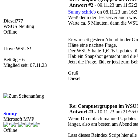
Antwort #2 -
09.11.23 um 11:52:2
Sunny schrieb
on 08.11.23 um 16:3
Weiß denn der Testserver auch was
Diesel777
Warte ca. 5 Minuten, dann die WSU
WSUS Neuling
Offline
Er war seit gestern Abend in der Gru
Hätte eine nächste Frage.
I love WSUS!
Der WSUS hatte 1,6TB Updates für al
Hab ein Snapshot gemacht und die Up
Beiträge: 6
Jetzt die Frage, lädt er jetzt zum B
Mitglied seit: 07.11.23
Gruß
Diesel
Re: Computergruppen im WSU
Antwort #3 -
10.11.23 um 21:55:
Sunny
Wenn Du einfach manuell Updates lös
Microsoft MVP
länger, also am besten am Abend sta
Offline
Lass dieses Reindex Script hier alle