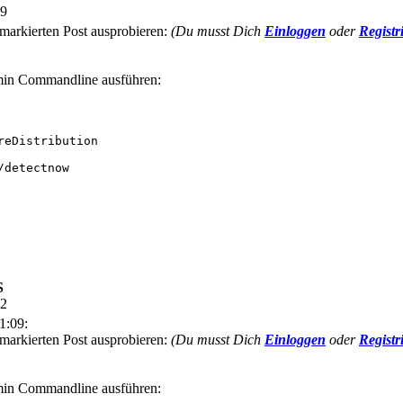
09
 markierten Post ausprobieren:
(Du musst Dich
Einloggen
oder
Registr
dmin Commandline ausführen:
eDistribution

detectnow

S
32
1:09:
 markierten Post ausprobieren:
(Du musst Dich
Einloggen
oder
Registr
dmin Commandline ausführen: