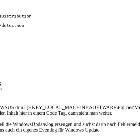
Distribution

detectnow

S
27
y zum WSUS drin? [HKEY_LOCAL_MACHINE\SOFTWARE\Policies\Mic
en Inhalt hier in einem Code Tag, dann sieht man weiter.
ell die WindowsUpdate.log erzeugen und suchst darin nach Fehlermeldu
ens auch ein eigenes Eventlog für Windows Update.