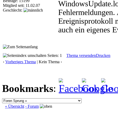
Beiträge: 15199
WindowsUpdate.log
Mitglied seit: 11.02.07
Geschlecht:
Fehlermeldungen. A
Ereignisprotokoll 
auch ein eigenes 
Seiten: 1
Thema versenden
Drucken
‹
Vorheriges Thema
| Kein Thema ›
Bookmarks
:
« Übersicht
‹ Forum