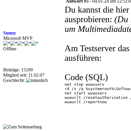
Antwort #5 -
04.01.24 um 12:51:
Du kannst die hier
ausprobieren:
(Du 
um Multimediadate
Sunny
Microsoft MVP
Am Testserver das
Offline
ausführen:
Beiträge: 15199
Mitglied seit: 11.02.07
Code (SQL)
Geschlecht:
net stop wuauserv

rd /s /q %systemroot%\Softwar
net start wuauserv

wuauclt /resetauthorization /
wuauclt /reportnow
