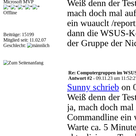
Weiß denn der Tes
Microsoft MVP
mach doch mal au
Offline
ein wuauclt /repor
dann die WSUS-Kon
Beiträge: 15199
Mitglied seit: 11.02.07
der Gruppe der Ni
Geschlecht:
Re: Computergruppen im WSU
Antwort #2 -
09.11.23 um 11:52:2
Sunny schrieb
on 0
Weiß denn der Tes
ja, mach doch mal
Commandline ein w
Warte ca. 5 Minu