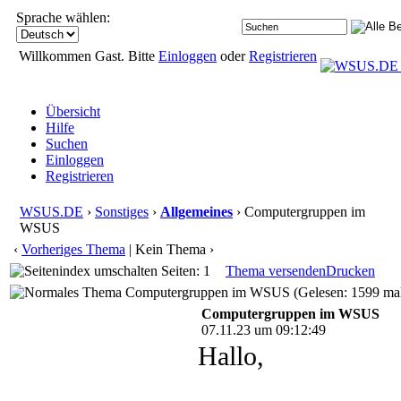
Sprache wählen:
Willkommen Gast. Bitte
Einloggen
oder
Registrieren
Übersicht
Hilfe
Suchen
Einloggen
Registrieren
WSUS.DE
›
Sonstiges
›
Allgemeines
› Computergruppen im
WSUS
‹
Vorheriges Thema
| Kein Thema ›
Seiten: 1
Thema versenden
Drucken
Computergruppen im WSUS (Gelesen: 1599 ma
Computergruppen im WSUS
07.11.23 um 09:12:49
Hallo,