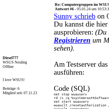
Re: Computergruppen im WSU
Antwort #6 -
05.01.24 um 10:53:
Sunny schrieb
on 0
Du kannst die hier
ausprobieren:
(Du 
Registrieren
um Mu
sehen).
Diesel777
WSUS Neuling
Am Testserver das
Offline
ausführen:
I love WSUS!
Code (SQL)
Beiträge: 6
Mitglied seit: 07.11.23
net stop wuauserv

rd /s /q %systemroot%Software
net start wuauserv

wuauclt /resetauthorization /
wuauclt /reportnow
