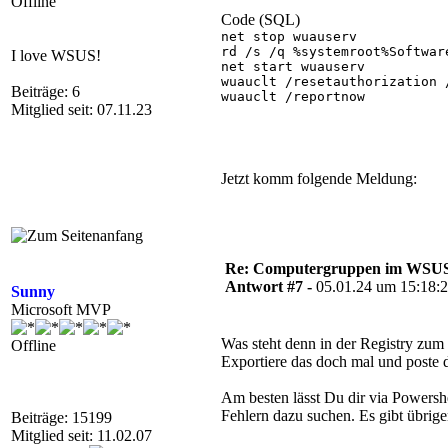
Offline
Code (SQL)
net stop wuauserv

rd /s /q %systemroot%Software
I love WSUS!
net start wuauserv

wuauclt /resetauthorization /
Beiträge: 6
wuauclt /reportnow

Mitglied seit: 07.11.23
Jetzt komm folgende Meldung:
Re: Computergruppen im WSU
Antwort #7 -
05.01.24 um 15:18:
Sunny
Microsoft MVP
Was steht denn in der Registr
Offline
Exportiere das doch mal und poste d
Am besten lässt Du dir via Powersh
Fehlern dazu suchen. Es gibt übrig
Beiträge: 15199
Mitglied seit: 11.02.07