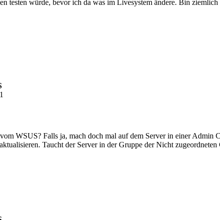
hen testen würde, bevor ich da was im Livesystem ändere. Bin ziemli
S
41
 vom WSUS? Falls ja, mach doch mal auf dem Server in einer Admin Co
tualisieren. Taucht der Server in der Gruppe der Nicht zugeordneten
S