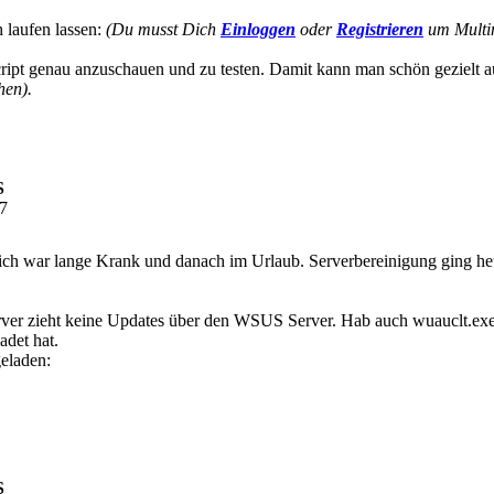
 laufen lassen:
(Du musst Dich
Einloggen
oder
Registrieren
um Multim
 Script genau anzuschauen und zu testen. Damit kann man schön gezielt
hen).
S
17
 ich war lange Krank und danach im Urlaub. Serverbereinigung ging he
erver zieht keine Updates über den WSUS Server. Hab auch wuauclt.exe
adet hat.
eladen:
S