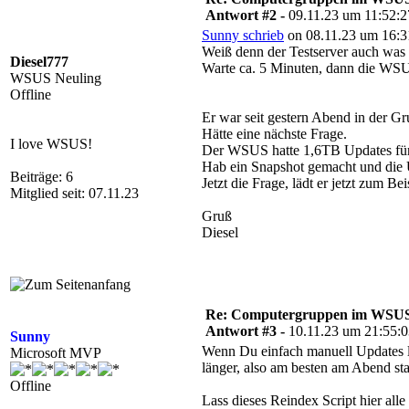
Antwort #2 -
09.11.23 um 11:52:2
Sunny schrieb
on 08.11.23 um 16:3
Weiß denn der Testserver auch was
Diesel777
Warte ca. 5 Minuten, dann die WSU
WSUS Neuling
Offline
Er war seit gestern Abend in der Gru
Hätte eine nächste Frage.
I love WSUS!
Der WSUS hatte 1,6TB Updates für al
Hab ein Snapshot gemacht und die Up
Beiträge: 6
Jetzt die Frage, lädt er jetzt zum B
Mitglied seit: 07.11.23
Gruß
Diesel
Re: Computergruppen im WSU
Antwort #3 -
10.11.23 um 21:55:
Sunny
Wenn Du einfach manuell Updates lös
Microsoft MVP
länger, also am besten am Abend sta
Offline
Lass dieses Reindex Script hier alle