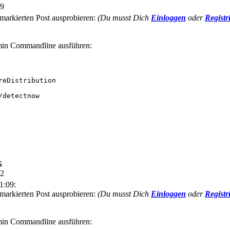
09
 markierten Post ausprobieren:
(Du musst Dich
Einloggen
oder
Registr
dmin Commandline ausführen:
eDistribution

detectnow

S
32
1:09:
 markierten Post ausprobieren:
(Du musst Dich
Einloggen
oder
Registr
dmin Commandline ausführen: