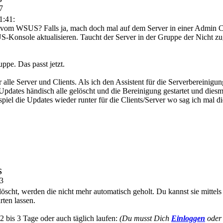
7
1:41:
 vom WSUS? Falls ja, mach doch mal auf dem Server in einer Admin C
S-Konsole aktualisieren. Taucht der Server in der Gruppe der Nicht z
ppe. Das passt jetzt.
le Server und Clients. Als ich den Assistent für die Serverbereinigung 
dates händisch alle gelöscht und die Bereinigung gestartet und diesma
eispiel die Updates wieder runter für die Clients/Server wo sag ich mal 
S
03
cht, werden die nicht mehr automatisch geholt. Du kannst sie mittels 
rten lassen.
 2 bis 3 Tage oder auch täglich laufen:
(Du musst Dich
Einloggen
ode