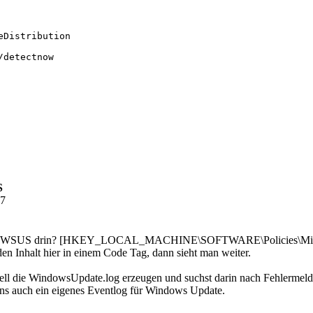
Distribution

detectnow

S
27
y zum WSUS drin? [HKEY_LOCAL_MACHINE\SOFTWARE\Policies\Mic
en Inhalt hier in einem Code Tag, dann sieht man weiter.
ell die WindowsUpdate.log erzeugen und suchst darin nach Fehlermeldu
ens auch ein eigenes Eventlog für Windows Update.