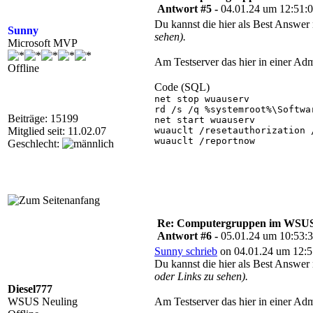
Antwort #5 -
04.01.24 um 12:51:
Du kannst die hier als Best Answer
Sunny
sehen).
Microsoft MVP
Am Testserver das hier in einer A
Offline
Code (SQL)
net stop wuauserv

rd /s /q %systemroot%\Softwar
Beiträge: 15199
net start wuauserv

Mitglied seit: 11.02.07
wuauclt /resetauthorization /
wuauclt /reportnow

Geschlecht:
Re: Computergruppen im WSU
Antwort #6 -
05.01.24 um 10:53:
Sunny schrieb
on 04.01.24 um 12:5
Du kannst die hier als Best Answer
oder Links zu sehen).
Diesel777
WSUS Neuling
Am Testserver das hier in einer A