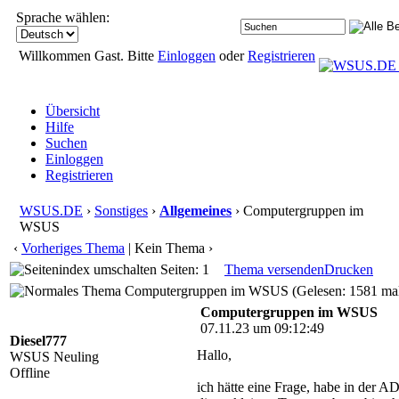
Sprache wählen:
Willkommen Gast. Bitte
Einloggen
oder
Registrieren
Übersicht
Hilfe
Suchen
Einloggen
Registrieren
WSUS.DE
›
Sonstiges
›
Allgemeines
› Computergruppen im
WSUS
‹
Vorheriges Thema
| Kein Thema ›
Seiten: 1
Thema versenden
Drucken
Computergruppen im WSUS (Gelesen: 1581 ma
Computergruppen im WSUS
07.11.23 um 09:12:49
Diesel777
Hallo,
WSUS Neuling
Offline
ich hätte eine Frage, habe in der A