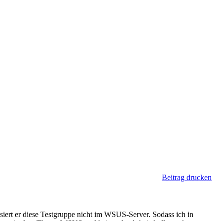
Beitrag drucken
isiert er diese Testgruppe nicht im WSUS-Server. Sodass ich in