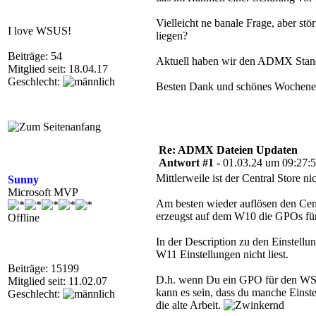
Vielleicht ne banale Frage, aber st
I love WSUS!
liegen?
Beiträge: 54
Aktuell haben wir den ADMX Stan
Mitglied seit: 18.04.17
Geschlecht:
Besten Dank und schönes Wochen
Re: ADMX Dateien Updaten
Antwort #1 -
01.03.24 um 09:27:
Mittlerweile ist der Central Store 
Sunny
Microsoft MVP
Am besten wieder auflösen den Cent
erzeugst auf dem W10 die GPOs für
Offline
In der Description zu den Einstellun
W11 Einstellungen nicht liest.
Beiträge: 15199
D.h. wenn Du ein GPO für den WSU
Mitglied seit: 11.02.07
kann es sein, dass du manche Einste
Geschlecht:
die alte Arbeit.