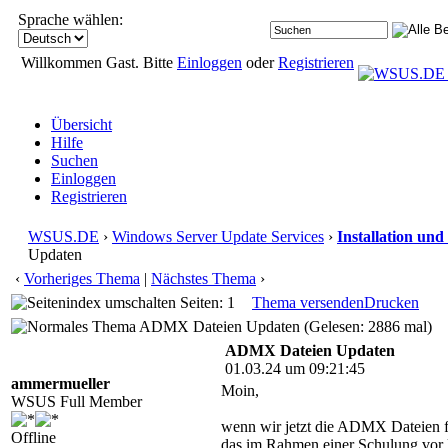
Sprache wählen:
Willkommen Gast. Bitte
Einloggen
oder
Registrieren
Übersicht
Hilfe
Suchen
Einloggen
Registrieren
WSUS.DE
›
Windows Server Update Services
›
Installation und
Updaten
‹
Vorheriges Thema
|
Nächstes Thema
›
Seiten: 1
Thema versenden
Drucken
ADMX Dateien Updaten (Gelesen: 2886 mal)
ADMX Dateien Updaten
01.03.24 um 09:21:45
ammermueller
Moin,
WSUS Full Member
wenn wir jetzt die ADMX Dateien fü
Offline
das im Rahmen einer Schulung vo