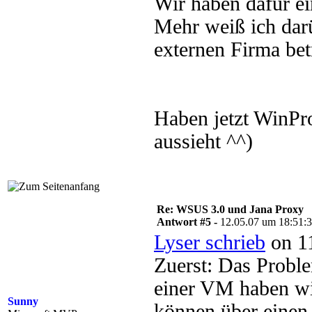
Wir haben dafür ei
Mehr weiß ich darü
externen Firma bet
Haben jetzt WinPr
aussieht ^^)
Re: WSUS 3.0 und Jana Proxy
Antwort #5 -
12.05.07 um 18:51:
Lyser schrieb
on 11
Zuerst: Das Proble
einer VM haben w
Sunny
können über einen