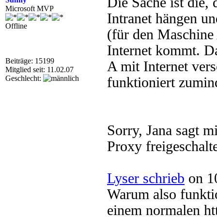
Die Sache ist die,
Microsoft MVP
Intranet hängen u
Offline
(für den Maschine A
Internet kommt. Da
Beiträge: 15199
A mit Internet ver
Mitglied seit: 11.02.07
Geschlecht:
funktioniert zumind
Sorry, Jana sagt m
Proxy freigeschalt
Lyser schrieb
on 10
Warum also funkti
einem normalen ht