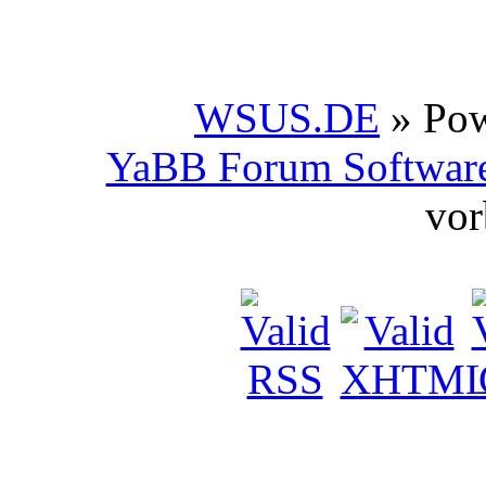
WSUS.DE
» Po
YaBB Forum Softwar
vor