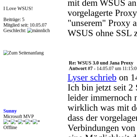
mit dem WSUS an si
I Love WSUS!
vorgelagerte Proxy
Beiträge: 5
"unserem" Proxy a
Mitglied seit: 10.05.07
Geschlecht:
WSUS ohne SSL zu
Re: WSUS 3.0 und Jana Proxy
Antwort #7 -
14.05.07 um 11:15:
Lyser schrieb
on 14
Ich bin jetzt seit 
leider immernoch n
wirklich was mit d
Sunny
dass der vorgelage
Microsoft MVP
Verbindungen von 
Offline