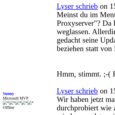
Lyser schrieb
on 15
Meinst du im Men
Proxyserver"? Da 
weglassen. Allerdin
gedacht seine Up
beziehen statt von 
Hmm, stimmt. ;-( H
Lyser schrieb
on 15
Sunny
Wir haben jetzt ma
Microsoft MVP
durchprobiert wie
Offline