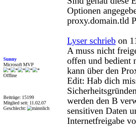
Sind genau diese 
Optionen angegeb
proxy.domain.tld P
Lyser schrieb
on 11
A muss nicht freig
offen und bedient
Sunny
Microsoft MVP
kann über den Prox
Offline
Edit: Hab dich mis
Sicherheitsgründen
Beiträge: 15199
werden den B verwe
Mitglied seit: 11.02.07
Geschlecht:
sensitiven Daten u
Internetfreigabe v