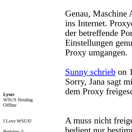
Genau, Maschine 
ins Internet. Prox
der betreffende Por
Einstellungen genu
Proxy umgangen.
Sunny schrieb
on 1
Sorry, Jana sagt mi
dem Proxy freiges
Lyser
WSUS Neuling
Offline
A muss nicht freig
I Love WSUS!
bedient nur besti
Beiträge: 5