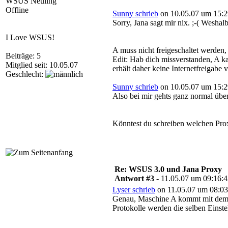
WSUS Neuling
Offline
Sunny schrieb
on 10.05.07 um 15:2
Sorry, Jana sagt mir nix. ;-( Wesha
I Love WSUS!
A muss nicht freigeschaltet werden
Beiträge: 5
Edit: Hab dich missverstanden, A ka
Mitglied seit: 10.05.07
erhält daher keine Internetfreigabe 
Geschlecht:
Sunny schrieb
on 10.05.07 um 15:2
Also bei mir gehts ganz normal über
Könntest du schreiben welchen Prox
Re: WSUS 3.0 und Jana Proxy
Antwort #3 -
11.05.07 um 09:16:
Lyser schrieb
on 11.05.07 um 08:03
Genau, Maschine A kommt mit dem Br
Protokolle werden die selben Einst