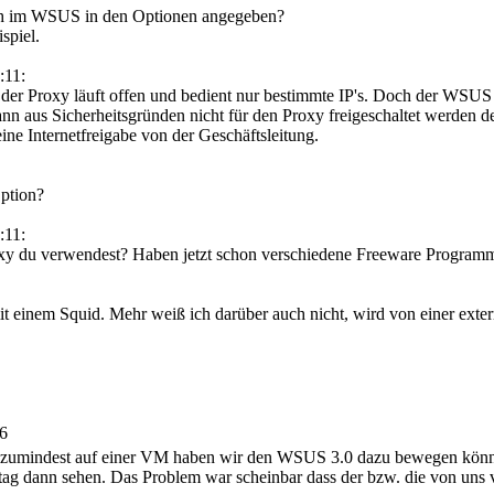
uch im WSUS in den Optionen angegeben?
spiel.
:11:
, der Proxy läuft offen und bedient nur bestimmte IP's. Doch der WSUS 
nn aus Sicherheitsgründen nicht für den Proxy freigeschaltet werden de
ine Internetfreigabe von der Geschäftsleitung.
Option?
:11:
y du verwendest? Haben jetzt schon verschiedene Freeware Programme 
t einem Squid. Mehr weiß ich darüber auch nicht, wird von einer exter
16
t, zumindest auf einer VM haben wir den WSUS 3.0 dazu bewegen könn
tag dann sehen. Das Problem war scheinbar dass der bzw. die von uns 