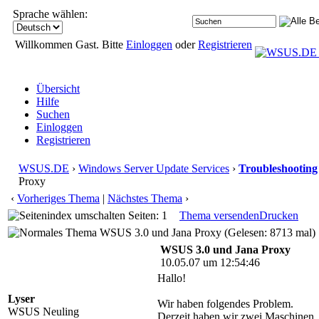
Sprache wählen:
Willkommen Gast. Bitte
Einloggen
oder
Registrieren
Übersicht
Hilfe
Suchen
Einloggen
Registrieren
WSUS.DE
›
Windows Server Update Services
›
Troubleshooting
Proxy
‹
Vorheriges Thema
|
Nächstes Thema
›
Seiten: 1
Thema versenden
Drucken
WSUS 3.0 und Jana Proxy (Gelesen: 8713 mal)
WSUS 3.0 und Jana Proxy
10.05.07 um 12:54:46
Hallo!
Lyser
Wir haben folgendes Problem.
WSUS Neuling
Derzeit haben wir zwei Maschinen, 