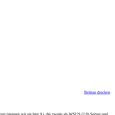
Beitrag drucken
ver (nennen wir sie hier A), die zweite als WSUS (2.0) Server und