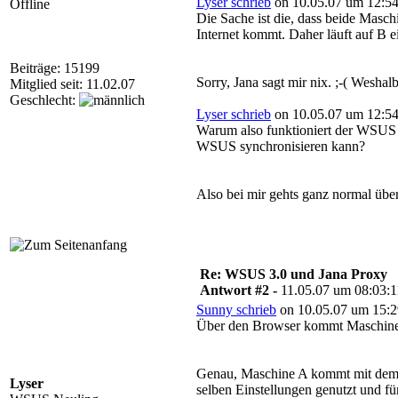
Lyser schrieb
on 10.05.07 um 12:54
Offline
Die Sache ist die, dass beide Masch
Internet kommt. Daher läuft auf B ei
Beiträge: 15199
Sorry, Jana sagt mir nix. ;-( Wesha
Mitglied seit: 11.02.07
Geschlecht:
Lyser schrieb
on 10.05.07 um 12:54
Warum also funktioniert der WSUS
WSUS synchronisieren kann?
Also bei mir gehts ganz normal über
Re: WSUS 3.0 und Jana Proxy
Antwort #2 -
11.05.07 um 08:03:1
Sunny schrieb
on 10.05.07 um 15:2
Über den Browser kommt Maschine A
Genau, Maschine A kommt mit dem Br
Lyser
selben Einstellungen genutzt und f