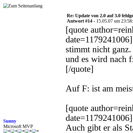
Re: Update von 2.0 auf 3.0 fehlg
Antwort #14 -
15.05.07 um 23:58
[quote author=rei
date=1179241006]
stimmt nicht ganz. 
und es wird nach f
[/quote]
Auf F: ist am meist
[quote author=rei
date=1179241006]
Sunny
Auch gibt er als S
Microsoft MVP