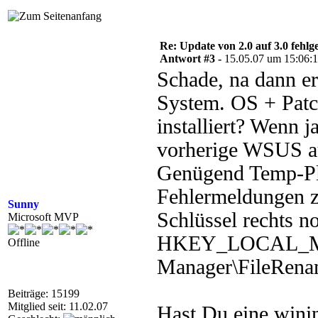
Re: Update von 2.0 auf 3.0 fehlg
Antwort #3 -
15.05.07 um 15:06:
Schade, na dann er
System. OS + Patc
installiert? Wenn j
vorherige WSUS a
Genügend Temp-Pl
Fehlermeldungen z
Sunny
Schlüssel rechts n
Microsoft MVP
HKEY_LOCAL_MAC
Offline
Manager\FileRena
Beiträge: 15199
Mitglied seit: 11.02.07
Hast Du eine winin