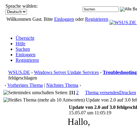
Sprache wählen:
Willkommen Gast. Bitte
Einloggen
oder
Registrieren
Übersicht
Hilfe
Suchen
Einloggen
Registrieren
WSUS.DE
›
Windows Server Update Services
›
Troubleshooting
fehlgeschlagen
‹
Vorheriges Thema
|
Nächstes Thema
›
Seiten:
[1]
2
Thema versenden
Drucken
Update von 2.0 auf 3.0 fe
Update von 2.0 auf 3.0 fehlgesch
15.05.07 um 11:05:19
Hallo,