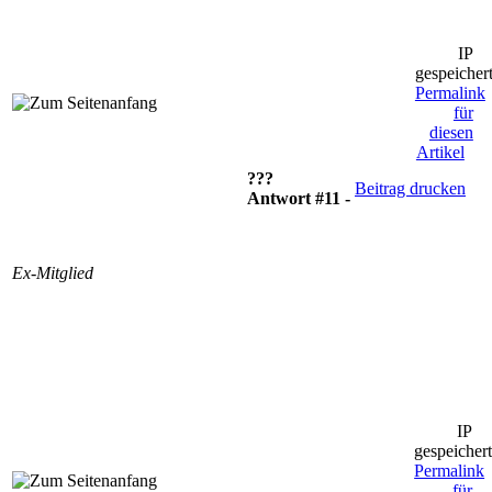
IP
gespeicher
Permalink
für
diesen
Artikel
???
Beitrag drucken
Antwort #11 -
Ex-Mitglied
IP
gespeicher
Permalink
für