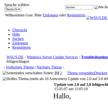
Sprache wählen:
Willkommen Gast. Bitte
Einloggen
oder
Registrieren
Übersicht
Hilfe
Suchen
Einloggen
Registrieren
WSUS.DE
›
Windows Server Update Services
›
Troubleshooting
fehlgeschlagen
‹
Vorheriges Thema
|
Nächstes Thema
›
Seiten:
[1]
2
Thema versenden
Drucken
Update von 2.0 auf 3.0 fe
Update von 2.0 auf 3.0 fehlgesch
15.05.07 um 11:05:19
Hallo,