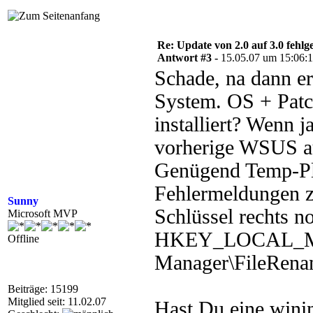
Re: Update von 2.0 auf 3.0 fehlg
Antwort #3 -
15.05.07 um 15:06:
Schade, na dann er
System. OS + Patc
installiert? Wenn j
vorherige WSUS a
Genügend Temp-Pl
Fehlermeldungen z
Sunny
Schlüssel rechts n
Microsoft MVP
HKEY_LOCAL_MAC
Offline
Manager\FileRena
Beiträge: 15199
Mitglied seit: 11.02.07
Hast Du eine winin