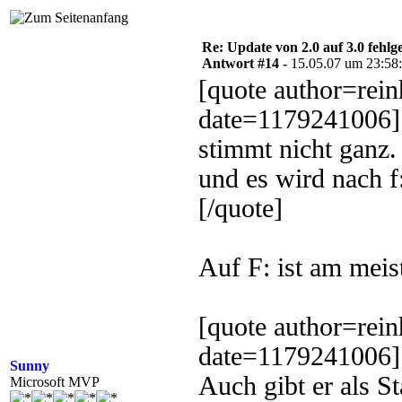
Re: Update von 2.0 auf 3.0 fehlg
Antwort #14 -
15.05.07 um 23:58
[quote author=rei
date=1179241006]
stimmt nicht ganz. 
und es wird nach f
[/quote]
Auf F: ist am meist
[quote author=rei
date=1179241006]
Sunny
Auch gibt er als S
Microsoft MVP