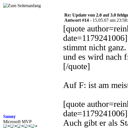
Re: Update von 2.0 auf 3.0 fehlg
Antwort #14 -
15.05.07 um 23:58
[quote author=rei
date=1179241006]
stimmt nicht ganz. 
und es wird nach f
[/quote]
Auf F: ist am meist
[quote author=rei
date=1179241006]
Sunny
Auch gibt er als S
Microsoft MVP