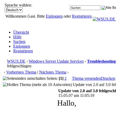
Sprache wählen:
Willkommen Gast. Bitte
Einloggen
oder
Registrieren
Übersicht
Hilfe
Suchen
Einloggen
Registrieren
WSUS.DE
›
Windows Server Update Services
›
Troubleshooting
fehlgeschlagen
‹
Vorheriges Thema
|
Nächstes Thema
›
Seiten:
[1]
2
Thema versenden
Drucken
Update von 2.0 auf 3.0 fe
Update von 2.0 auf 3.0 fehlgesch
15.05.07 um 11:05:19
Hallo,