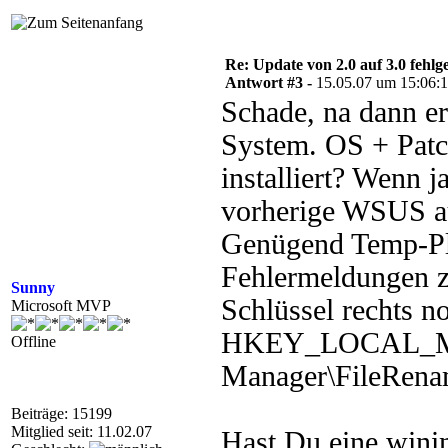
Re: Update von 2.0 auf 3.0 fehlg
Antwort #3 -
15.05.07 um 15:06:
Schade, na dann er
System. OS + Patc
installiert? Wenn j
vorherige WSUS a
Genügend Temp-Pl
Fehlermeldungen z
Sunny
Schlüssel rechts n
Microsoft MVP
HKEY_LOCAL_MAC
Offline
Manager\FileRena
Beiträge: 15199
Mitglied seit: 11.02.07
Hast Du eine winin