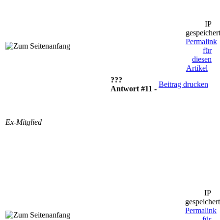
IP
gespeicher
Permalink
für
diesen
Artikel
???
Beitrag drucken
Antwort #11 -
Ex-Mitglied
IP
gespeicher
Permalink
für