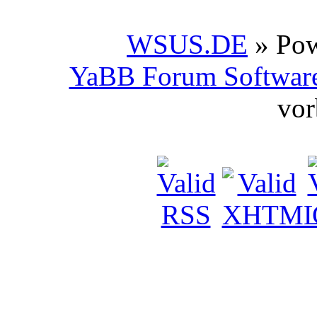
WSUS.DE
» Po
YaBB Forum Softwar
vor