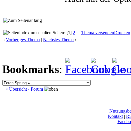
Seiten:
[1]
2
Thema versenden
Drucken
‹
Vorheriges Thema
|
Nächstes Thema
›
Bookmarks
:
« Übersicht
‹ Forum
Nutzungsb
Kontakt
|
R
Facebo