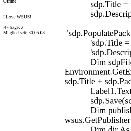
Offline
sdp.Title = ti
sdp.Descriptio
I Love WSUS!
Beiträge: 2
'sdp.PopulatePack
Mitglied seit: 30.05.08
'sdp.Title = Te
'sdp.Descriptio
Dim sdpFilePat
Environment.GetE
sdp.Title + sdp.Pa
Label1.Text = 
sdp.Save(sdpF
Dim publisher 
wsus.GetPublisher
Dim dir As New