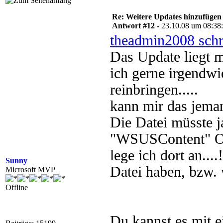
Re: Weitere Updates hinzufügen
Antwort #12 -
23.10.08 um 08:38
theadmin2008 schr
Das Update liegt m
ich gerne irgendw
reinbringen.....
kann mir das jeman
Die Datei müsste j
"WSUSContent" Ord
lege ich dort an..
Sunny
Datei haben, bzw.
Microsoft MVP
Offline
Du kannst es mit e