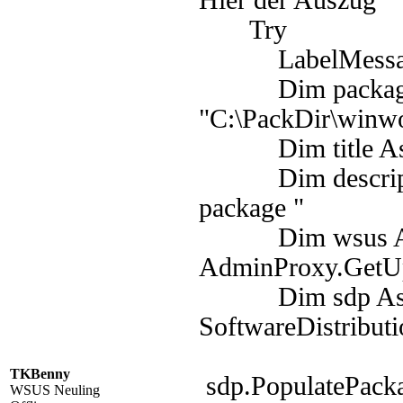
Hier der Auszug
Try
LabelMessage.
Dim packagepa
"C:\PackDir\winw
Dim title As S
Dim description
package "
Dim wsus As I
AdminProxy.GetUp
Dim sdp As Sof
SoftwareDistribut
TKBenny
sdp.PopulatePack
WSUS Neuling