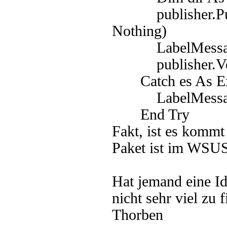
publisher.Publis
Nothing)
LabelMessage.T
publisher.Veri
Catch es As Ex
LabelMessage.
End Try
Fakt, ist es komm
Paket ist im WSUS
Hat jemand eine Id
nicht sehr viel zu 
Thorben