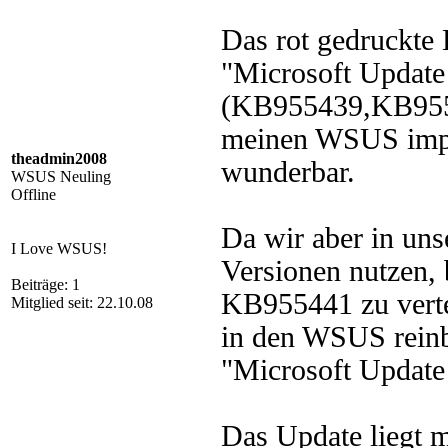
Das rot gedruckte
"Microsoft Update 
(KB955439,KB9554
meinen WSUS import
theadmin2008
wunderbar.
WSUS Neuling
Offline
Da wir aber in uns
I Love WSUS!
Versionen nutzen, 
Beiträge: 1
KB955441 zu vertei
Mitglied seit: 22.10.08
in den WSUS reinbe
"Microsoft Update 
Das Update liegt m